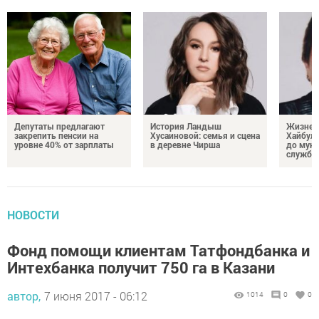
Депутаты предлагают
История Ландыш
Жизнен
закрепить пенсии на
Хусаиновой: семья и сцена
Хайбулл
уровне 40% от зарплаты
в деревне Чирша
до мун
службы
НОВОСТИ
Фонд помощи клиентам Татфондбанка и
Интехбанка получит 750 га в Казани
автор,
7 июня 2017 - 06:12
1014
0
0