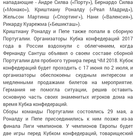
нападающие - Андре Силва («Порту»), Бернардо Силва
(«Монако»), Криштиану Роналду («Реал Мадрид»),
Жельсон Мартинш («Спортинг»), Нани («Валенсия»),
Рикарду Куарежма («Бешикташ»).
Криштиану Роналду и Пепе также попали в сборную
Португалии. Организаторы Кубка конфедераций 2017
года в России вздохнули с облегчением, когда
Фернанду Сантуш объявил о своем составе сборной
Португалии для пробного турнира перед ЧМ 2018. Кубок
конфедераций будет проходить с 17 июня по 2 июля, и
организаторы обеспокоены скудным интересом и
медленными продажами билетов на мероприятие.
Германия не помогла ситуации, решив оставить
основную часть своих знаменитых игроков дома на
время Кубка конфедераций.
Сборы команды Португалии состоялись 29 мая, а
Роналду и Пепе присоединились к ним позже из-за
финала Лиги чемпионов. У чемпионов Европы будет
две игры перед Кубком конфедераций, товарищеский