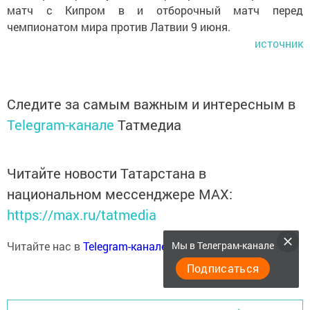
матч с Кипром в и отборочный матч перед
чемпионатом мира против Латвии 9 июня.
источник
Следите за самым важным и интересным в
Telegram-канале
Татмедиа
Читайте новости Татарстана в
национальном мессенджере MАХ:
https://max.ru/tatmedia
Мы в Телеграм-канале
Читайте нас в
Telegram-канале
Высокогорские вести
Подписаться