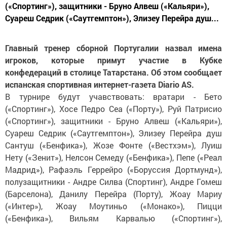
(«Спортинг»), защитники - Бруно Алвеш («Кальяри»),
Суареш Седрик («Саутгемптон»), Элизеу Перейра душ...
Главный тренер сборной Португалии назвал имена
игроков, которые примут участие в Кубке
конфедераций в столице Татарстана. Об этом сообщает
испанская спортивная интернет-газета Diario AS.
В турнире будут учавствовать: вратари - Бето
(«Спортинг»), Хосе Педро Сеа («Порту»), Руй Патрисио
(«Спортинг»), защитники - Бруно Алвеш («Кальяри»),
Суареш Седрик («Саутгемптон»), Элизеу Перейра душ
Сантуш («Бенфика»), Жозе Фонте («Вестхэм»), Луиш
Нету («Зенит»), Нелсон Семеду («Бенфика»), Пепе («Реал
Мадрид»), Рафаэль Геррейро («Боруссия Дортмунд»),
полузащитники - Андре Силва (Спортинг), Андре Гомеш
(Барселона), Данилу Перейра (Порту), Жоау Мариу
(«Интер»), Жоау Моутиньо («Монако»), Пицци
(«Бенфика»), Вильям Карвалью («Спортинг»),