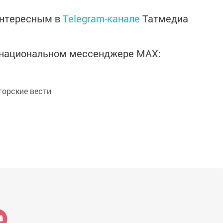
интересным в
Telegram-канале
Татмедиа
в национальном мессенджере MАХ:
орские вести