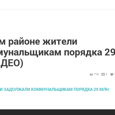
м районе жители
мунальщикам порядка 2
ИДЕО)
778
0