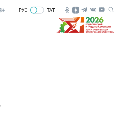
8+
РУС
ТАТ
0