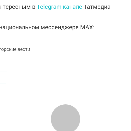
интересным в
Telegram-канале
Татмедиа
в национальном мессенджере MАХ:
орские вести