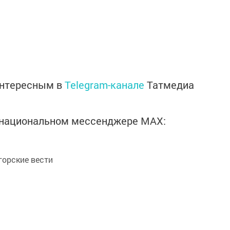
интересным в
Telegram-канале
Татмедиа
в национальном мессенджере MАХ:
орские вести