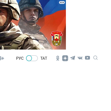
8+
РУС
ТАТ