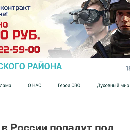
СКОГО РАЙОНА
1
клама
О НАС
Герои СВО
Духовный мир
в России попадут под