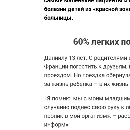
самые маленькие пациенты и п
болезни детей из «красной зо
больницы.
60% легких п
Даниилу 13 лет. С родителями 
Франции погостить к друзьям,
проездом. Но поездка обернул
за жизнь ребенка – в их жизнь
«Я помню, мы с моим младшим 
случайно поднес свою руку к л
проник в мой организм», – рас
информ».