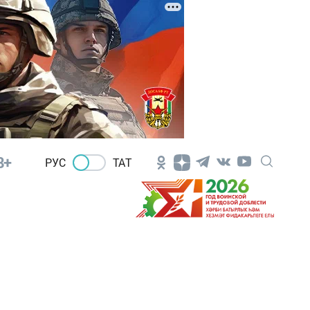
8+
РУС
ТАТ
л