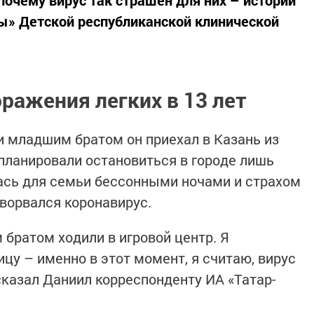
очему вирус так страшен для них – истории
ны» Детской республиканской клинической
оражения легких в 13 лет
и младшим братом он приехал в Казань из
 планировали остановиться в городе лишь
ась для семьи бессонными ночами и страхом
 ворвался коронавирус.
братом ходили в игровой центр. Я
ицу – именно в этот момент, я считаю, вирус
сказал Даниил корреспонденту ИА «Татар-