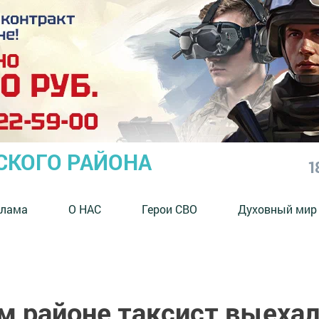
СКОГО РАЙОНА
1
клама
О НАС
Герои СВО
Духовный мир
м районе таксист выеха