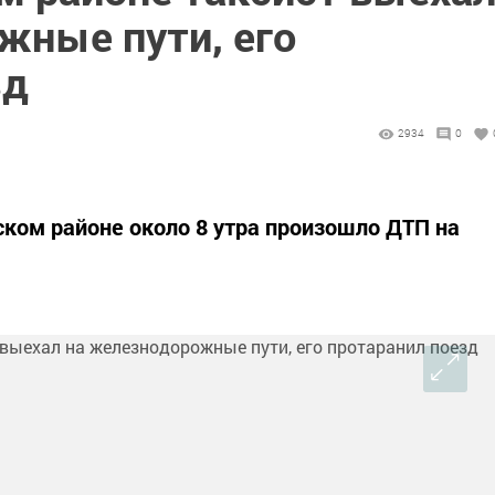
жные пути, его
зд
2934
0
ском районе около 8 утра произошло ДТП на