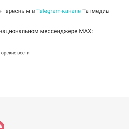
интересным в
Telegram-канале
Татмедиа
в национальном мессенджере MАХ:
орские вести