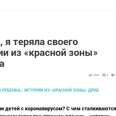
, я теряла своего
ии из «красной зоны»
а
2864
0
ни детей с коронавирусом? С чем сталкиваютс