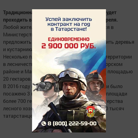
Традиционная акция «День посадки леса» будет
проходить в Татарстане с 29 марта по 24 апреля.
Любой житель республики может обратиться в
Министерство лесного хозяйства региона и
предложить участки, где необходимо посадить деревья
и кустарники.
Несколько площадок уже определены - это территории
в лесничестве «Иске-Казанское», в Высокогорском
районе и Матюшинском лесничестве общей площадью
20 гектаров.
В 2016 году в рамках республиканской акции было
посажено 3 миллиона кустов и деревьев на площади
более 700 гектаров. К специалистам министерства
лесного хозяйства присоединились более 30 тысяч
татарстанцев.