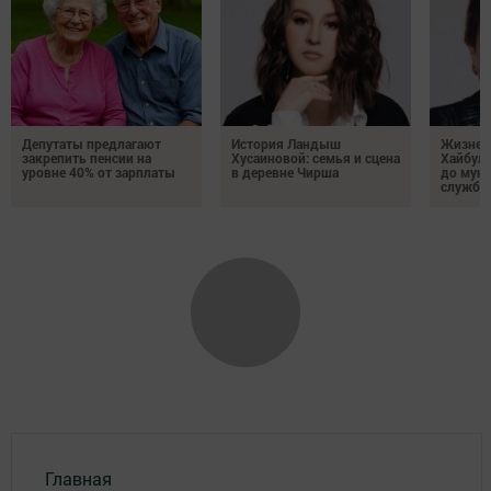
Депутаты предлагают
История Ландыш
Жизнен
закрепить пенсии на
Хусаиновой: семья и сцена
Хайбулл
уровне 40% от зарплаты
в деревне Чирша
до мун
службы
Главная