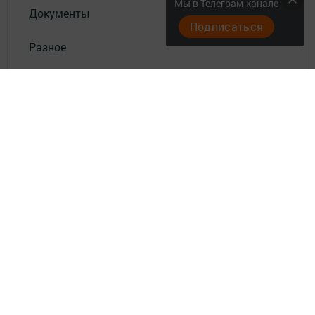
Мы в Телеграм-канале
Документы
Подписаться
Разное
Телефон АО «ТАТМЕДИА»:
(843) 222 09 84
18+
© 2011 - 2026. Высокогорские вести. Все права защищены.
© ТАТМЕДИА. Все материалы, размещенные на сайте, защищены
законом.
Перепечатка, воспроизведение и распространение в любом объеме
информации,
размещенной на сайте, возможна только с письменного согласия
редакций СМИ.
При поддержке Республиканского агентства по печати и массовым
коммуникациям.