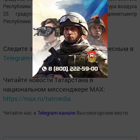
Республики Татарстан сохранится температура воздуха
25 градусов мороза, сообщает Гидрометцентр
Республики Татарстан.
Следите за самым важным и интересным в
Telegram-канале
Татмедиа
Читайте новости Татарстана в
национальном мессенджере MАХ:
https://max.ru/tatmedia
Читайте нас в
Telegram-канале
Высокогорские вести