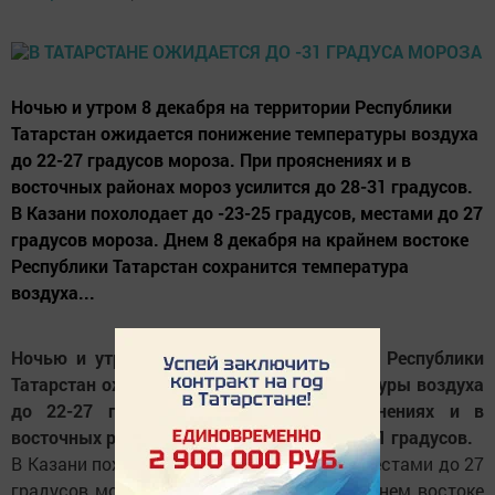
Ночью и утром 8 декабря на территории Республики
Татарстан ожидается понижение температуры воздуха
до 22-27 градусов мороза. При прояснениях и в
восточных районах мороз усилится до 28-31 градусов.
В Казани похолодает до -23-25 градусов, местами до 27
градусов мороза. Днем 8 декабря на крайнем востоке
Республики Татарстан сохранится температура
воздуха...
Ночью и утром 8 декабря на территории Республики
Татарстан ожидается понижение температуры воздуха
до 22-27 градусов мороза. При прояснениях и в
восточных районах мороз усилится до 28-31 градусов.
В Казани похолодает до -23-25 градусов, местами до 27
градусов мороза. Днем 8 декабря на крайнем востоке