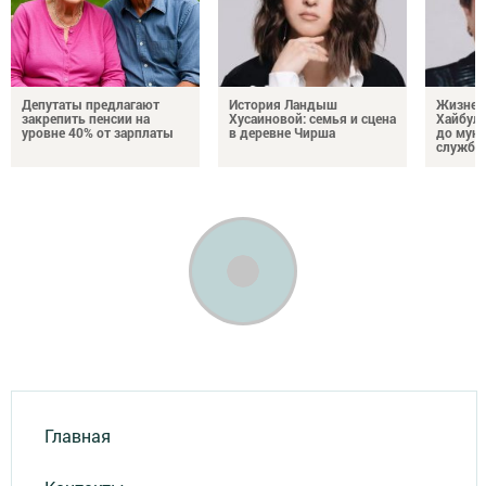
Депутаты предлагают
История Ландыш
Жизнен
закрепить пенсии на
Хусаиновой: семья и сцена
Хайбулл
уровне 40% от зарплаты
в деревне Чирша
до мун
службы
Главная