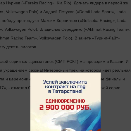
р Нуриев («Fereks Racing», Kia Rio). Догнать лидера в первой же
», Volkswagen Polo) и Андрей Петухов («Demfi Lada Sport», Lada
 победу претендуют Максим Корнилков («Goltsoba Racing», Lada
», Volkswagen Polo), Владислав Середенко («Akhmat Racing Team»,
hmat Racing Team», Volkswagen Polo). В зачете «Туринг-Лайт»
зу девять пилотов.
ской серии кольцевых гонок (СМП РСКГ) мы проводим в Казани. И
я украшением сезона! Интересный трек, на котором идет реальная
тапа и церемонии награждения - такими были прошлые финалы и
7», - отметил Олег Петриков, руководитель Российской серии