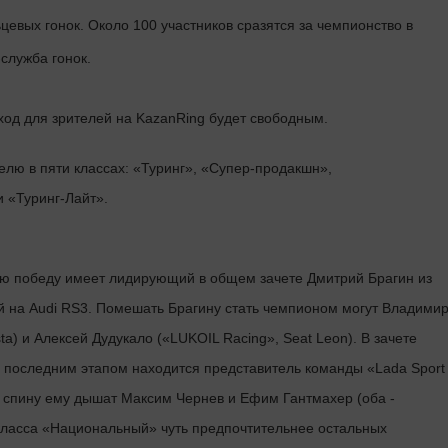
цевых гонок. Около 100 участников сразятся за чемпионство в
служба гонок.
Вход для зрителей на KazanRing будет свободным.
лю в пяти классах: «Туринг», «Супер-продакшн»,
 «Туринг-Лайт».
ую победу имеет лидирующий в общем зачете Дмитрий Брагин из
на Audi RS3. Помешать Брагину стать чемпионом могут Владими
) и Алексей Дудукало («LUKOIL Racing», Seat Leon). В зачете
 последним этапом находится представитель команды «Lada Sport
 спину ему дышат Максим Чернев и Ефим Гантмахер (оба -
класса «Национальный» чуть предпочтительнее остальных