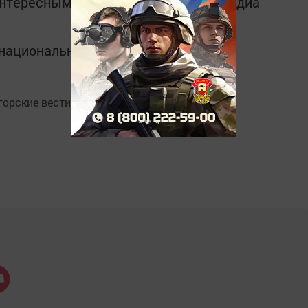
интересным в
Telegram-канале
Татмедиа
в национальном мессенджере MАХ:
орские вести