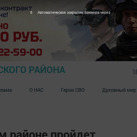
5
Автоматическое закрытие баннера через
СКОГО РАЙОНА
1
клама
О НАС
Герои СВО
Духовный мир
м районе пройдет