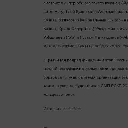
смотрится лидер общего зачета казанец Айда
гонке могут Глеб Кузнецов («Академия ралли
Kalina). В классе «Национальный Юниор» на
Kalina), Ирина Сидоркова («Академия ралли
Volkswagen Polo) и Рустам Фатхутдинов («Ak
математические шансы на победу имают сра
«Третий год подряд финальный этап Россий
каждый раз заключительные гонки становятс
борьба за титулы, отличная организация э
таким, я уверен, будет финал СМП РСКГ-201
кольцевых гонок.
Источник:
tatar-inform