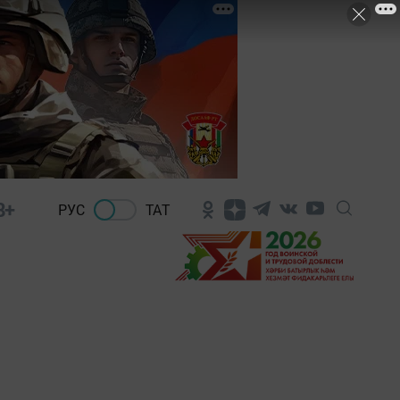
8+
РУС
ТАТ