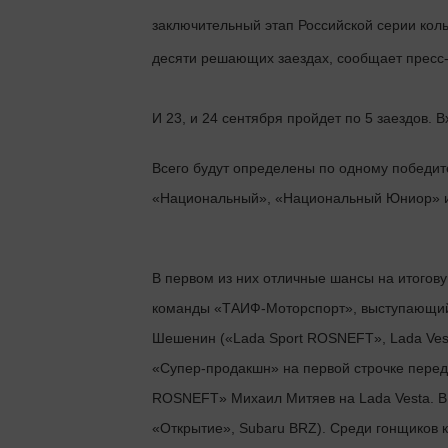
заключительный этап Российской серии коль
десяти решающих заездах, сообщает пресс-
И 23, и 24 сентября пройдет по 5 заездов. 
Всего будут определены по одному победите
«Национальный», «Национальный Юниор» и
В первом из них отличные шансы на итогов
команды «ТАИФ-Моторспорт», выступающий 
Шешенин («Lada Sport ROSNEFT», Lada Vesta
«Супер-продакшн» на первой строчке перед
ROSNEFT» Михаил Митяев на Lada Vesta. В
«Открытие», Subaru BRZ). Среди гонщиков 