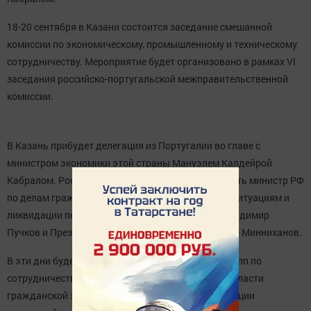
18-20 сентября в Казани состоится заседание смешанной
комиссии по экономическому, промышленному и техническому
сотрудничеству. Мероприятие будет организовано в рамках VI
заседания российско-португальской межправительственной
комиссии.
В Казань прибудет делегация из Португалии во главе с
министром экономики этой страны Мануэлем Калдейрой
Кабралом. Российскую сторону будут представлять министр РФ
по делам гражданской обороны, чрезвычайным ситуациям и
ликвидации последствий стихийных бедствий Владимир
Пучков и Президент Республики Татарстан Рустам Минниханов.
В эти дни будет организована работа рабочих групп по
сотрудничеству между двумя государствами в области
гражданской защиты, предупреждения и ликвидации