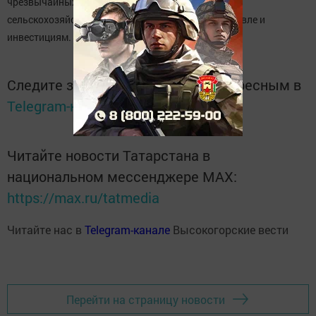
чрезвычайных ситуаций, по продовольствию и
сельскохозяйственным товарам, а также по торговле и
инвестициям.
Следите за самым важным и интересным в
Telegram-канале
Татмедиа
Читайте новости Татарстана в
национальном мессенджере MАХ:
https://max.ru/tatmedia
Читайте нас в
Telegram-канале
Высокогорские вести
Перейти на страницу новости