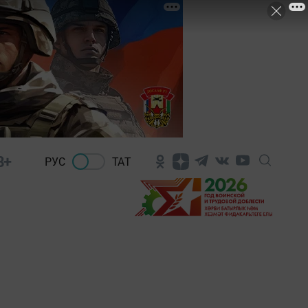
8+
РУС
ТАТ