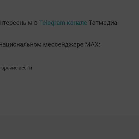
интересным в
Telegram-канале
Татмедиа
в национальном мессенджере MАХ:
орские вести