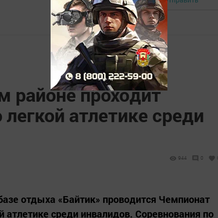
м районе проходит
 легкой атлетике среди
944
0
 базе отдыха «Байтик» проводится Чемпионат
ой атлетике среди инвалидов. Соревнования по