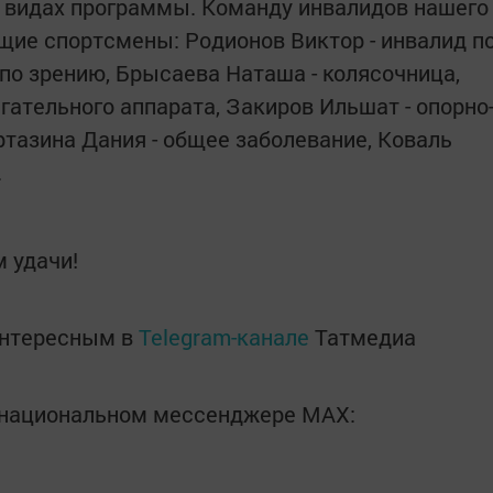
ех видах программы. Команду инвалидов нашего
щие спортсмены: Родионов Виктор - инвалид п
 по зрению, Брысаева Наташа - колясочница,
гательного аппарата, Закиров Ильшат - опорно
ртазина Дания - общее заболевание, Коваль
.
 удачи!
интересным в
Telegram-канале
Татмедиа
в национальном мессенджере MАХ: