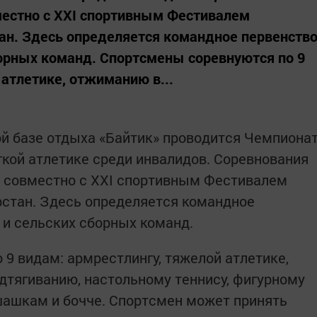
местно с XXI спортивным Фестивалем
ан. Здесь определяется командное первенств
борных команд. Спортсмены соревнуются по 9
 атлетике, отжиманию в...
ой базе отдыха «Байтик» проводится Чемпиона
гкой атлетике среди инвалидов. Соревнования
т совместно с XXI спортивным Фестивалем
рстан. Здесь определяется командное
 и сельских сборных команд.
9 видам: армрестлингу, тяжелой атлетике,
дтягиванию, настольному теннису, фигурному
шашкам и бочче. Спортсмен может принять