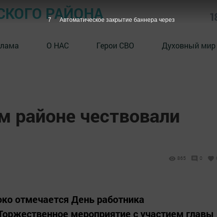
СКОГО РАЙОНА
1
6
Автоматическое закрытие баннера через
клама
О НАС
Герои СВО
Духовный мир
м районе чествовали
865
0
око отмечается День работника
Торжественное мероприятие с участием главы