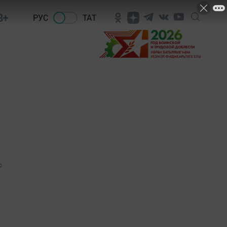
8+
РУС
ТАТ
0