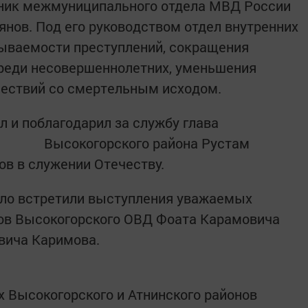
ьник межмуниципального отдела МВД России
нов. Под его руководством отдел внутренних
ываемости преступлений, сокращения
среди несовершеннолетних, уменьшения
ествий со смертельным исходом.
л и поблагодарил за службу глава
Высокогорского района Рустам
ов в служении Отечеству.
ло встретили выступления уважаемых
ков Высокогорского ОВД Фоата Карамовича
вича Каримова.
х Высокогорского и Атнинского районов