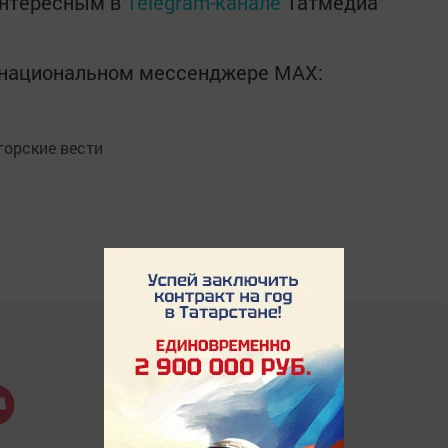
интересным в
Telegram-канале
Татмедиа
в национальном мессенджере MАХ:
орские вести