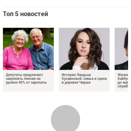
Топ 5 новостей
Депутаты предлагают
История Ландыш
Жизнен
закрепить пенсии на
Хусаиновой: семья и сцена
Хайбулл
уровне 40% от зарплаты
в деревне Чирша
до мун
службы