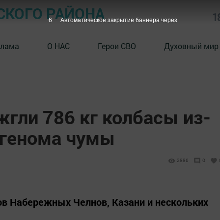
СКОГО РАЙОНА
1
5
Автоматическое закрытие баннера через
клама
О НАС
Герои СВО
Духовный мир
жгли 786 кг колбасы из-
 генома чумы
2886
0
ов Набережных Челнов, Казани и нескольких