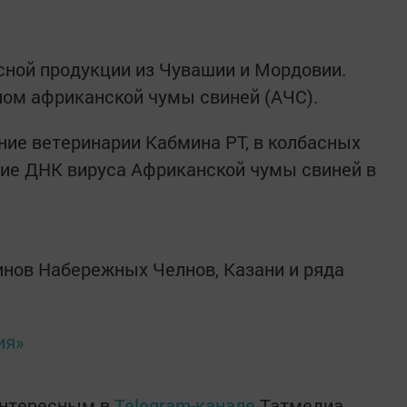
ясной продукции из Чувашии и Мордовии.
ном африканской чумы свиней (АЧС).
ние ветеринарии Кабмина РТ, в колбасных
чие ДНК вируса Африканской чумы свиней в
.
инов Набережных Челнов, Казани и ряда
ия»
интересным в
Telegram-канале
Татмедиа