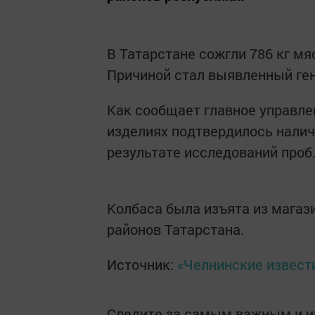
В Татарстане сожгли 786 кг м
Причиной стал выявленный ге
Как сообщает главное управле
изделиях подтвердилось нали
результате исследований проб
Колбаса была изъята из магаз
районов Татарстана.
Источник:
«Челнинские извест
Следите за самым важным и 