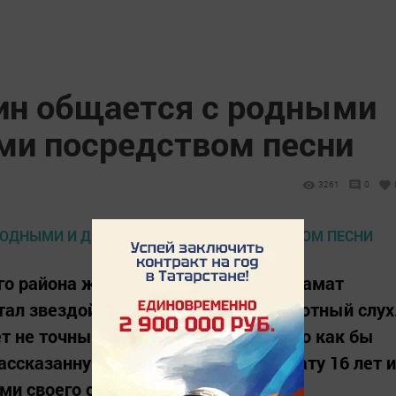
ин общается с родными
ми посредством песни
3261
0
го района живет юноша по имени Азамат
стал звездой района. У юноши абсолютный слух
т не точным исполнением, а тем, что как бы
ссказанную в песне. Сегодня Азамату 16 лет и
ми своего села.