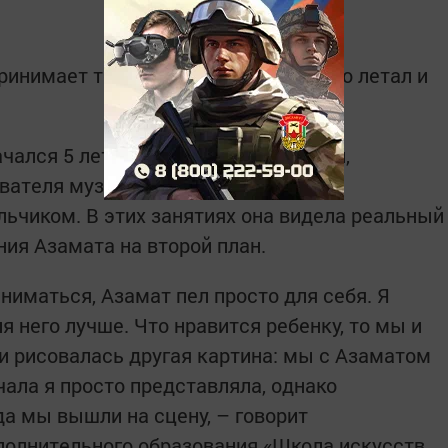
имает только на слух. О снеге, что летал и
чался 5 лет назад. Его мама, Чулпан,
авателя музыкальной школы Елену
льчиком. В этих занятиях она видела реальный
ния Азамата на второй план.
ниматься, Азамат пел просто для себя. Я
ля него лучше. Что нравится ребенку, то мы и
ми рисовалась другая картина: мы с Азаматом
чала я просто представляла, однако
ода мы вышли на сцену, – говорит
полнительного образования «Школа искусств