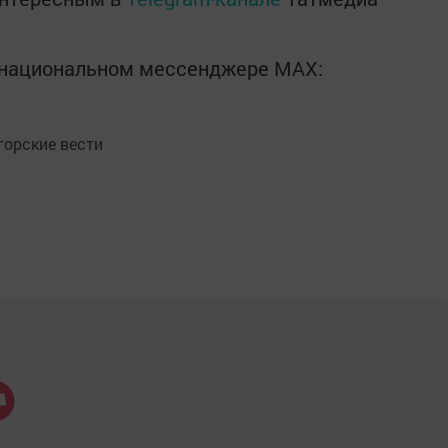
в национальном мессенджере MАХ:
орские вести