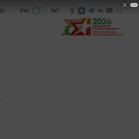
8+
РУС
ТАТ
0