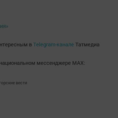
ия»
интересным в
Telegram-канале
Татмедиа
в национальном мессенджере MАХ:
орские вести