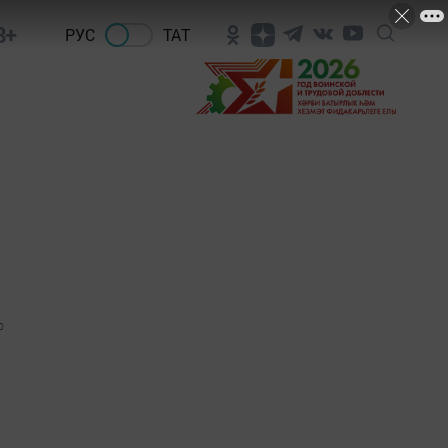
8+
РУС
ТАТ
0