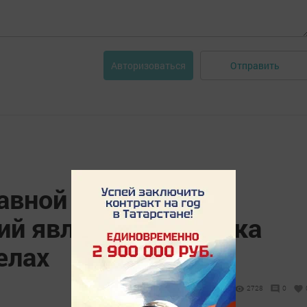
Отправить
Авторизоваться
лавной проблемой
ий является нехватка
елах
2728
0