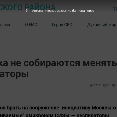
СКОГО РАЙОНА
1
5
Автоматическое закрытие баннера через
клама
О НАС
Герои СВО
Духовный мир
ка не собираются менять
раторы
2748
0
тся брать на вооружение инициативу Москвы о
обиваемые" омикроном СИЗы — респираторы.