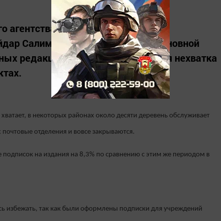
о агентства по печати и массовым
дар Салимгараев рассказал, что основной
ых редакций в Татарстане является нехватка
ктах.
е хватает, в некоторых районах около десяти деревень обслуживает
х почтовые отделения и вовсе закрываются.
е подписок на издания на 8,3% по сравнению с этим же периодом в
ось избежать, так как были оформлены подписки для учреждений