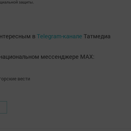
оциальной защиты.
интересным в
Telegram-канале
Татмедиа
в национальном мессенджере MАХ:
орские вести