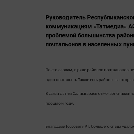
Руководитель Республиканског
коммуникациям «Татмедиа» Ай
проблемой большинства районн
почтальонов в населенных пун
По его словам, в ряде районов почтальонов н
один почтальон. Также есть районы, в которы
В связи с этим Салимгараев отмечает снижени
прошлом году.
Благодаря Госсовету РТ, большего спада удал