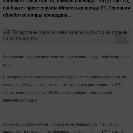
занимает 136,4 тыс. га, озимая пшеница - 307,9 тыс. га,
сообщает пресс-служба Минсельхозпрода РТ. Основная
обработка почвы проведена...
В республике ведется работа по закладке основы под урожай следующего
года.
В Татарстане сев озимых культур проведен на площади 452,8 тыс. га, что
составляет 83 процента от плана. Из них озимая рожь занимает 136,4
тыс. га, озимая пшеница - 307,9 тыс. га, сообщает пресс-служба
Минсельхозпрода РТ.
Основная обработка почвы проведена на площади 518,7 тыс. га (25
процентов), в том числе с углублением пахотного слоя на 181,2 тыс. га.