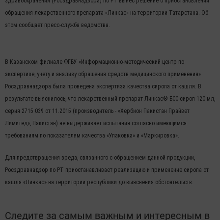
здравоохранения (Росздравнадзора) по РТ вынес решение о приостановлении
обращения лекарственного препарата «Линкас» на территории Татарстана. Об
этом сообщает пресс-служба ведомства.
В Казанском филиале ФГБУ «Информационно-методический центр по
экспертизе, учету и анализу обращения средств медицинского применения»
Росздравнадзора была проведена экспертиза качества сиропа от кашля. В
результате выяснилось, что лекарственный препарат Линкас® БСС сироп 120 мл,
серия 2715 039 от 11.2015 (производитель - «Хербион Пакистан Прайвет
Лимитед», Пакистан) не выдерживает испытания согласно имеющимся
требованиям по показателям качества «Упаковка» и «Маркировка».
Для предотвращения вреда, связанного с обращением данной продукции,
Росздравнадзор по РТ приостанавливает реализацию и применение сиропа от
кашля «Линкас» на территории республики до выяснения обстоятельств.
Следите за самым важным и интересным в