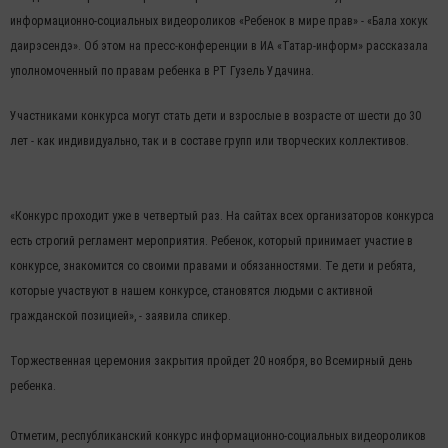
информационно-социальных видеороликов «Ребенок в мире прав» - «Бала хокук
даирэсендэ». Об этом на пресс-конференции в ИА «Татар-информ» рассказала
уполномоченный по правам ребенка в РТ Гузель Удачина.
Участниками конкурса могут стать дети и взрослые в возрасте от шести до 30
лет - как индивидуально, так и в составе групп или творческих коллективов.
«Конкурс проходит уже в четвертый раз. На сайтах всех организаторов конкурса
есть строгий регламент мероприятия. Ребенок, который принимает участие в
конкурсе, знакомится со своими правами и обязанностями. Те дети и ребята,
которые участвуют в нашем конкурсе, становятся людьми с активной
гражданской позицией», - заявила спикер.
Торжественная церемония закрытия пройдет 20 ноября, во Всемирный день
ребенка.
Отметим, республиканский конкурс информационно-социальных видеороликов