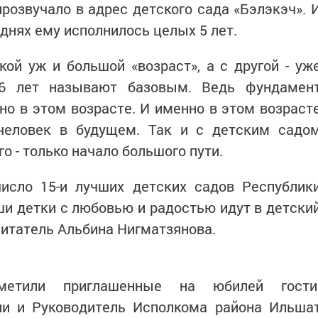
прозвучало в адрес детского сада «Бэлэкэч». 
а днях ему исполнилось целых 5 лет.
акой уж и большой «возраст», а с другой - уж
-6 лет называют базовым. Ведь фундамен
о в этом возрасте. И именно в этом возраст
человек в будущем. Так и с детским садо
о - только начало большого пути.
исло 15-и лучших детских садов Республик
аши детки с любовью и радостью идут в детски
питатель Альбина Нигматзянова.
метили приглашенные на юбилей гости
ии и Руководитель Исполкома района Ильша