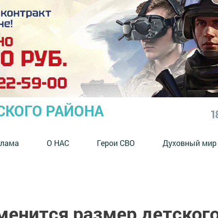
СКОГО РАЙОНА
1
клама
О НАС
Герои СВО
Духовный мир
менится размер детског