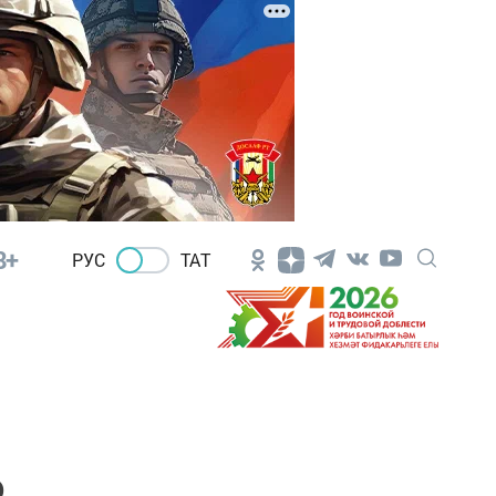
8+
РУС
ТАТ
о