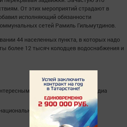
твиям. От этих мероприятий страдают в
добавил исполняющий обязанности
коммунальных сетей Рамиль Гильмутдинов.
ании 44 населенных пункта, в которых надо
ты более 12 тысяч колодцев водоснабжения и
интересным в
Telegram-канале
Татмедиа
в национальном мессенджере MАХ: