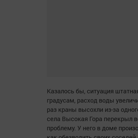
Казалось бы, ситуация штатная
градусам, расход воды увеличи
раз краны высохли из-за одно
села Высокая Гора перекрыл во
проблему. У него в доме произ
как обезводить своих соседей.