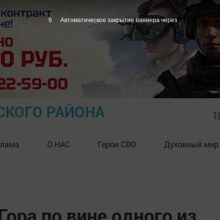
5
Автоматическое закрытие баннера через
СКОГО РАЙОНА
1
клама
О НАС
Герои СВО
Духовный мир
Гора по вине одного из