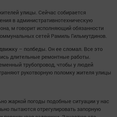
жителей улицы. Сейчас собирается
щения в административнотехническую
йона, м говорит исполняющий обязанности
коммунальных сетей Рамиль Гильмутдинов.
адвижку – полбеды. Он ее сломал. Все это
ались длительные ремонтные работы.
менный трубопровод, чтобы у людей
страняют рукотворную поломку жителя улицы
ьно жаркой погоды подобные ситуации у нас
льно пытаются отрегулировать запорную
 и перекрывая задвижки. Зачастую это