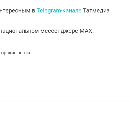
интересным в
Telegram-канале
Татмедиа
в национальном мессенджере MАХ:
орские вести