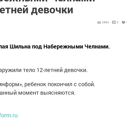
летней девочки
2964
0
алая Шильна под Набережными Челнами.
аружили тело 12-летней девочки.
информ», ребенок покончил с собой.
данный момент выясняются.
form.ru