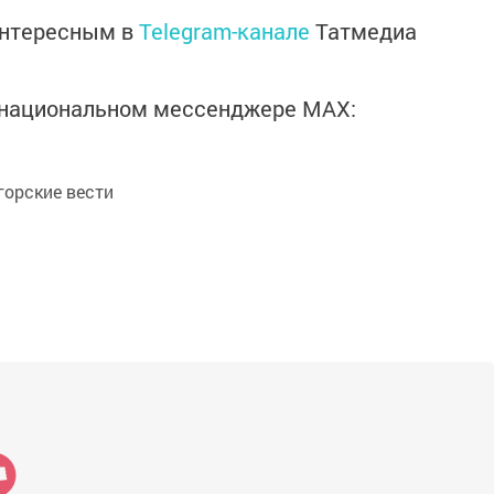
интересным в
Telegram-канале
Татмедиа
в национальном мессенджере MАХ:
орские вести