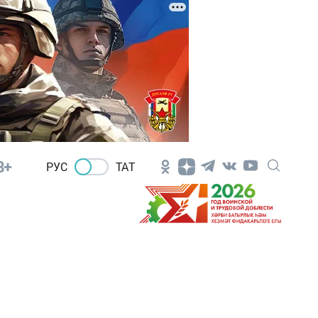
8+
РУС
ТАТ