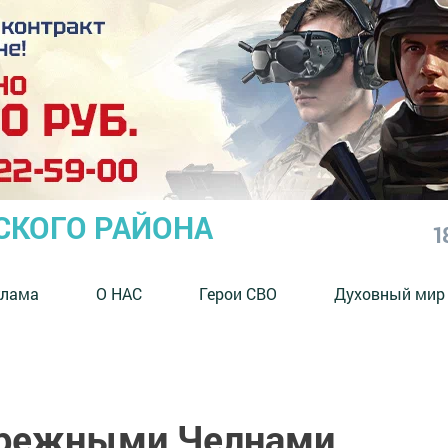
СКОГО РАЙОНА
1
клама
О НАС
Герои СВО
Духовный мир
ережными Челнами