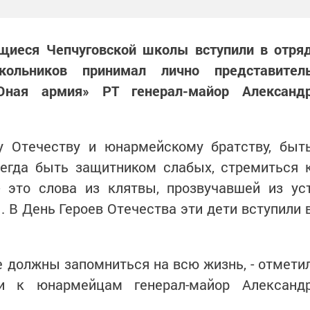
ащиеся Чепчуговской школы вступили в отря
ольников принимал лично представител
«Юная армия» РТ генерал-майор Александ
 Отечеству и юнармейскому братству, быт
егда быть защитником слабых, стремиться 
- это слова из клятвы, прозвучавшей из ус
 В День Героев Отечества эти дети вступили 
ые должны запомниться на всю жизнь, - отмети
чи к юнармейцам генерал-майор Александ