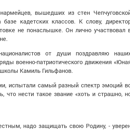
нармейцев, вышедших из стен Чепчуговско
 базе кадетских классов. К слову, директо
товке не понаслышке. Он лично участвовал 
не.
рнационалистов от души поздравляю наши
ряды военно-патриотического движения «Юна
р школы Камиль Гильфанов.
ми, испытали самый разный спектр эмоций в
ь, что нести такое звание «хоть и страшно, н
честным, надо защищать свою Родину, - увере