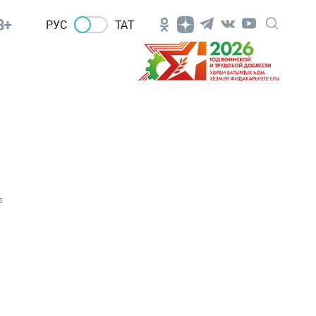
8+
РУС
ТАТ
0