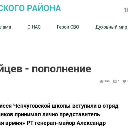
СКОГО РАЙОНА
1
клама
О НАС
Герои СВО
Духовный мир
йцев - пополнение
996
0
иеся Чепчуговской школы вступили в отряд
ников принимал лично представитель
я армия» РТ генерал-майор Александр