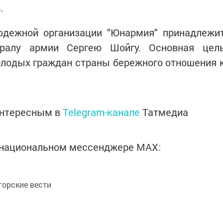
.
одежной организации "Юнармия" принадлежи
ралу армии Сергею Шойгу. Основная цел
олодых граждан страны бережного отношения 
интересным в
Telegram-канале
Татмедиа
в национальном мессенджере MАХ:
орские вести