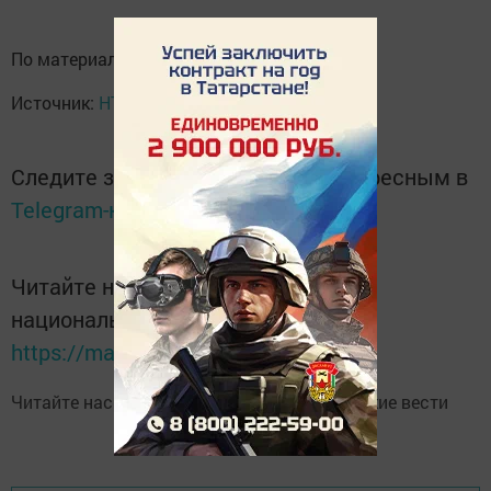
По материалам:
СК
.
Источник:
НТВ
Следите за самым важным и интересным в
Telegram-канале
Татмедиа
Читайте новости Татарстана в
национальном мессенджере MАХ:
https://max.ru/tatmedia
Читайте нас в
Telegram-канале
Высокогорские вести