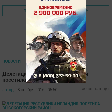
Перейти на страницу новости
НОВОСТИ
Делегация Республики Ирландия
посетила Высокогорский район
автор,
28 ноября 2016 - 05:50
1030
0
0