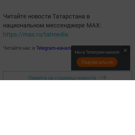
Читайте новости Татарстана в
национальном мессенджере MАХ:
https://max.ru/tatmedia
Читайте нас в
Telegram-канале
Высокогорские вести
Мы в Телеграм-канале
Подписаться
Перейти на страницу новости