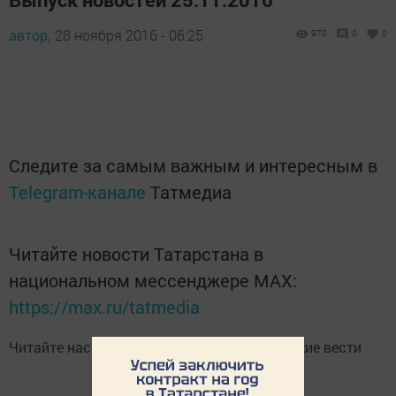
автор,
28 ноября 2016 - 06:25
970
0
0
Следите за самым важным и интересным в
Telegram-канале
Татмедиа
Читайте новости Татарстана в
национальном мессенджере MАХ:
https://max.ru/tatmedia
Читайте нас в
Telegram-канале
Высокогорские вести