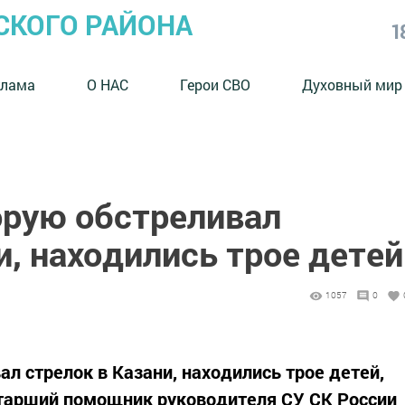
СКОГО РАЙОНА
1
клама
О НАС
Герои СВО
Духовный мир
орую обстреливал
и, находились трое детей
1057
0
ал стрелок в Казани, находились трое детей,
тарший помощник руководителя СУ СК России