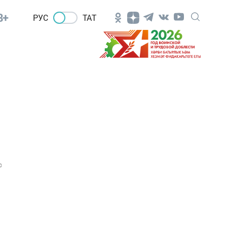
8+
РУС
ТАТ
0