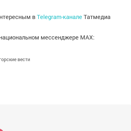
интересным в
Telegram-канале
Татмедиа
в национальном мессенджере MАХ:
орские вести