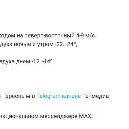
одом на северо-восточный 4-9 м/с.
ха ночью и утром -22..-24º,
уха днем -12..-14º.
интересным в
Telegram-канале
Татмедиа
в национальном мессенджере MАХ: