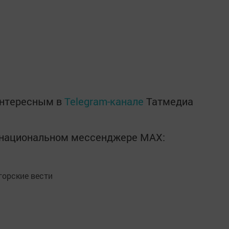
интересным в
Telegram-канале
Татмедиа
в национальном мессенджере MАХ:
орские вести