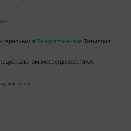
ия»
интересным в
Telegram-канале
Татмедиа
в национальном мессенджере MАХ:
орские вести