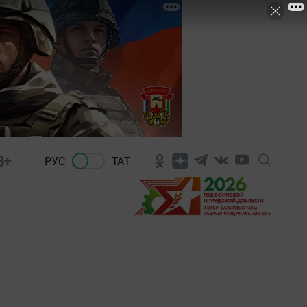
8+
РУС
ТАТ