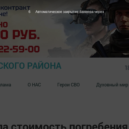
5
Автоматическое закрытие баннера через
СКОГО РАЙОНА
1
клама
О НАС
Герои СВО
Духовный мир
ла стоимость погребения