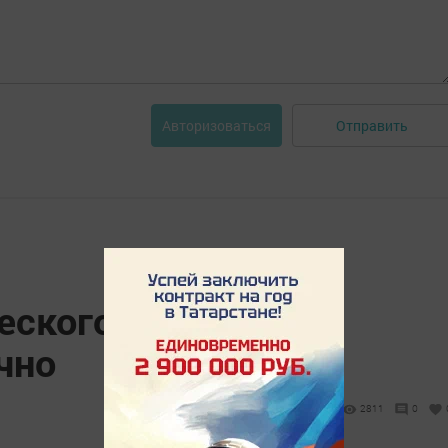
Отправить
Авторизоваться
еского кэшбэка
чно
2811
0