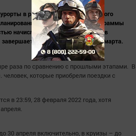
курорты в рамках акции туристического
апланированная на текущий этап программы
тью начислена туристам, сообщили в
 завершается досрочно, в ночь на 1 марта.
ыре раза по сравнению с прошлыми этапами. В
. человек, которые приобрели поездки с
я в 23:59, 28 февраля 2022 года, хотя
 апреля.
до 30 апреля включительно, в круизы – до