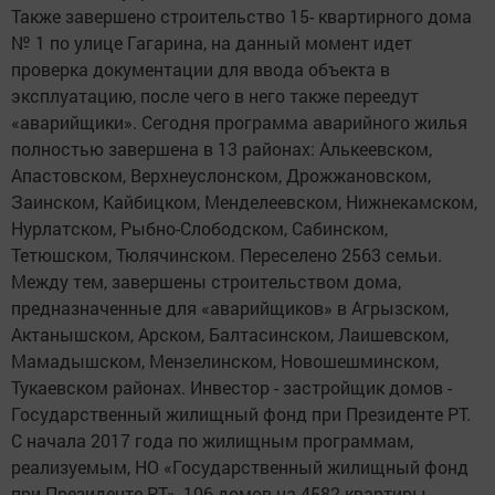
Также завершено строительство 15- квартирного дома
№ 1 по улице Гагарина, на данный момент идет
проверка документации для ввода объекта в
эксплуатацию, после чего в него также переедут
«аварийщики». Сегодня программа аварийного жилья
полностью завершена в 13 районах: Алькеевском,
Апастовском, Верхнеуслонском, Дрожжановском,
Заинском, Кайбицком, Менделеевском, Нижнекамском,
Нурлатском, Рыбно-Слободском, Сабинском,
Тетюшском, Тюлячинском. Переселено 2563 семьи.
Между тем, завершены строительством дома,
предназначенные для «аварийщиков» в Агрызском,
Актанышском, Арском, Балтасинском, Лаишевском,
Мамадышском, Мензелинском, Новошешминском,
Тукаевском районах. Инвестор - застройщик домов -
Государственный жилищный фонд при Президенте РТ.
С начала 2017 года по жилищным программам,
реализуемым, НО «Государственный жилищный фонд
при Президенте РТ», 106 домов на 4582 квартиры.