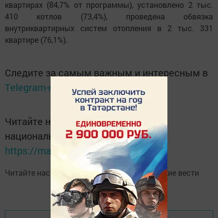
квартирах (84,7% от программы), установлено 2 тыс.
410 котлов (73,4%), проведена обвязка
внутриквартирных систем отопления в 2 тыс. 331
квартире (76,1%).
Следите за самым важным и интересным в
Telegram-канале
Татмедиа
Читайте новости Татарстана в
национальном мессенджере MАХ:
https://max.ru/tatmedia
Читайте нас в
Telegram-канале
Высокогорские вести