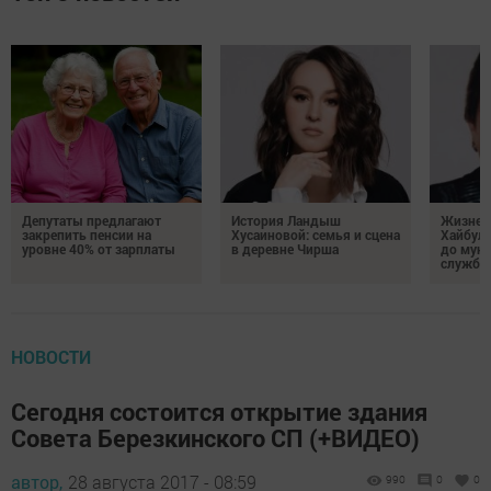
Депутаты предлагают
История Ландыш
Жизнен
закрепить пенсии на
Хусаиновой: семья и сцена
Хайбулл
уровне 40% от зарплаты
в деревне Чирша
до мун
службы
НОВОСТИ
Сегодня состоится открытие здания
Совета Березкинского СП (+ВИДЕО)
автор,
28 августа 2017 - 08:59
990
0
0