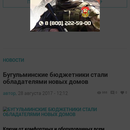
Перейти на страницу новости
НОВОСТИ
Бугульминские бюджетники стали
обладателями новых домов
автор,
28 августа 2017 - 12:12
966
0
0
Ключи от комфортных и оборудованных всем