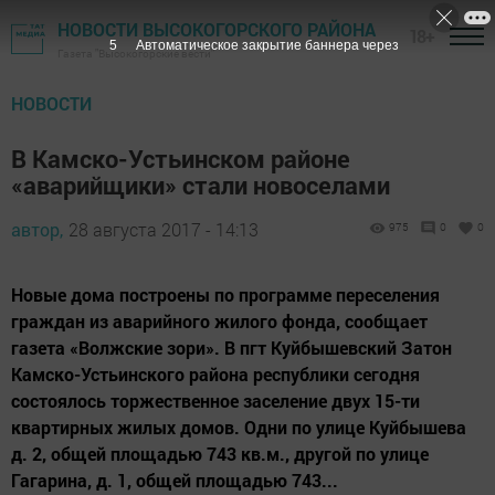
НОВОСТИ ВЫСОКОГОРСКОГО РАЙОНА
18+
4
Автоматическое закрытие баннера через
Газета "Высокогорские вести"
НОВОСТИ
В Камско-Устьинском районе
«аварийщики» стали новоселами
автор,
28 августа 2017 - 14:13
975
0
0
Новые дома построены по программе переселения
граждан из аварийного жилого фонда, сообщает
газета «Волжские зори». В пгт Куйбышевский Затон
Камско-Устьинского района республики сегодня
состоялось торжественное заселение двух 15-ти
квартирных жилых домов. Одни по улице Куйбышева
д. 2, общей площадью 743 кв.м., другой по улице
Гагарина, д. 1, общей площадью 743...