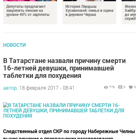
Депутаты предлагают
История Ландыш
Жизнен
закрепить пенсии на
Хусаиновой: семья и сцена
Хайбулл
уровне 40% от зарплаты
в деревне Чирша
до мун
службы
НОВОСТИ
В Татарстане назвали причину смерти
16-летней девушки, принимавшей
таблетки для похудения
автор,
18 февраля 2017 - 08:41
776
0
0
Следственный отдел СКР по городу Набережные Челны
вынес решение о прекращении расследования