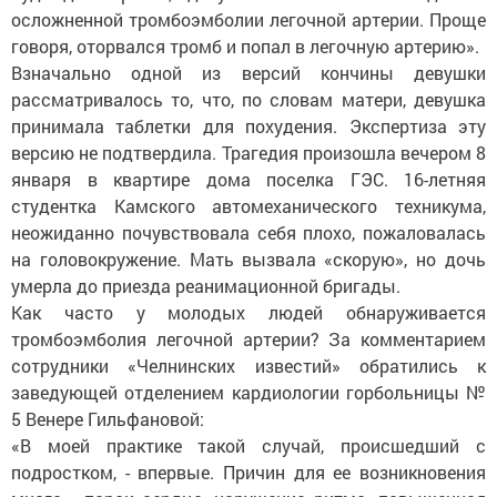
осложненной тромбоэмболии легочной артерии. Проще
говоря, оторвался тромб и попал в легочную артерию».
Bзначально одной из версий кончины девушки
рассматривалось то, что, по словам матери, девушка
принимала таблетки для похудения. Экспертиза эту
версию не подтвердила. Трагедия произошла вечером 8
января в квартире дома поселка ГЭС. 16-летняя
студентка Камского автомеханического техникума,
неожиданно почувствовала себя плохо, пожаловалась
на головокружение. Мать вызвала «скорую», но дочь
умерла до приезда реанимационной бригады.
Как часто у молодых людей обнаруживается
тромбоэмболия легочной артерии? За комментарием
сотрудники «Челнинских известий» обратились к
заведующей отделением кардиологии горбольницы №
5 Венере Гильфановой:
«В моей практике такой случай, происшедший с
подростком, - впервые. Причин для ее возникновения