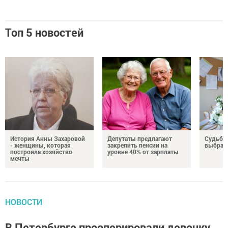
Топ 5 новостей
История Анны Захаровой
Депутаты предлагают
Судьба
- женщины, которая
закрепить пенсии на
выбрал
построила хозяйство
уровне 40% от зарплаты
мечты
НОВОСТИ
В Петербурге прооперировали девочку,