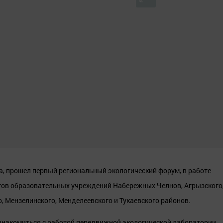
а, прошел первый региональный экологический форум, в работе
огов образовательных учреждений Набережных Челнов, Агрызского
 Мензелинского, Менделеевского и Тукаевского районов.
накомиться с работой передвижной экологической лаборатории,