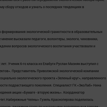
у сбору отходов и узнать о последних тенденциях в
ы формирования экологической грамотности в образовательных
 мнение высказали педагоги, волонтеры, экологи, чиновники,
ждении вопросов экологического воспитания участвовали и
ет. Ученик 6-го класса из Елабуги Руслан Мазняк выступил с
ектов». Представитель Приволжской экологической компании
социально-экологического проекта «Зеленый круг», направленного
ности подрастающего поколения. Специалист ГК «ЭкоЛаб» Нина
ведения акции «Бумаге - вторую жизнь». Координатор
Нет.Набережные Челны» Гузель Красноперова поделилась
сорное» движение стало по-настоящему популярным в городе -