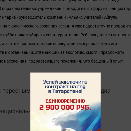
50 образовательных учреждений.
Подводя итоги форума, инициатор
ИТ-парка - руководитель компании «Альянс учителей» Айгуль
ния экологического сознания сегодня уже недостаточно проводит
м субботникам убирать свои территории. Ребенок должен не прост
 а знать и понимать, какие последствия могут возыметь его
тв и организаций, отвечающих за экологию, смогли предложить
ю населения и подрастающего поколения. Это бесценный опыт,
интересным в
Telegram-канале
Татмедиа
в национальном мессенджере MАХ: