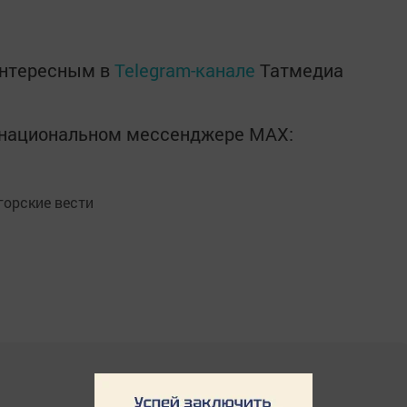
интересным в
Telegram-канале
Татмедиа
в национальном мессенджере MАХ:
орские вести