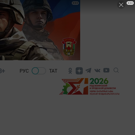
8+
РУС
ТАТ