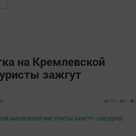
тка на Кремлевской
уристы зажгут
»
18
1076
0