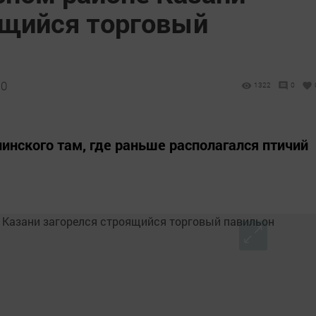
ящийся торговый
50
1322
0
инского там, где раньше располагался птичий