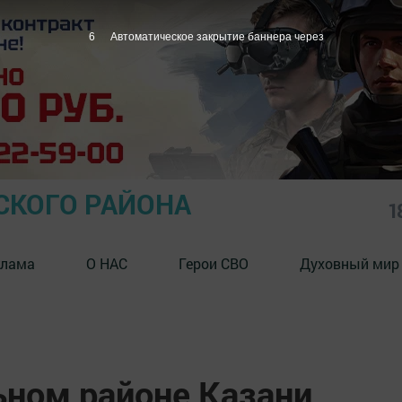
5
Автоматическое закрытие баннера через
СКОГО РАЙОНА
1
клама
О НАС
Герои СВО
Духовный мир
ьном районе Казани