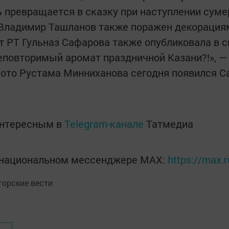
ь превращается в сказку при наступлении суме
Владимир Ташланов также поражен декорациями
т РТ Гульназ Сафарова также опубликовала в с
еповторимый аромат праздничной Казани?!», — 
ото Рустама Минниханова сегодня появился Са
интересным в
Telegram-канале
Татмедиа
в национальном мессенджере MАХ:
https://max.
орские вести