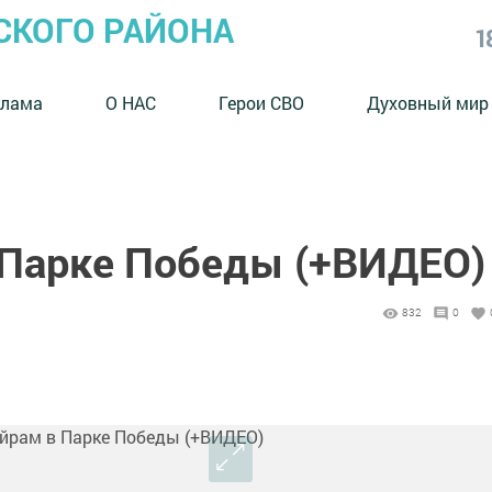
СКОГО РАЙОНА
1
клама
О НАС
Герои СВО
Духовный мир
 Парке Победы (+ВИДЕО)
832
0