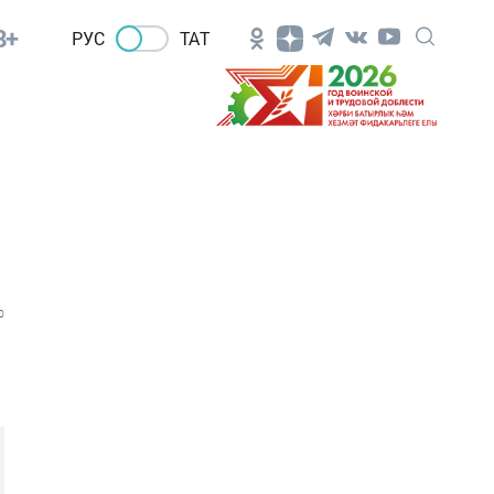
8+
РУС
ТАТ
0