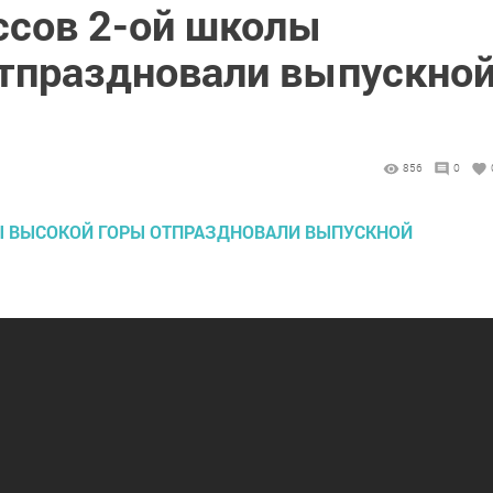
ссов 2-ой школы
тпраздновали выпускно
856
0