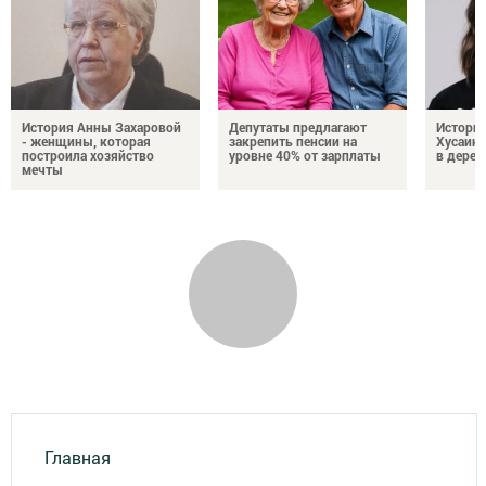
История Анны Захаровой
Депутаты предлагают
Истори
- женщины, которая
закрепить пенсии на
Хусаино
построила хозяйство
уровне 40% от зарплаты
в дерев
мечты
Главная