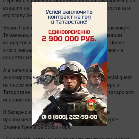
Перепись населения. Основную вину за случившееся он
взвалил на Министерство культуры Башкортостана и
его главу Амину Шафикову.
Элвин Грей в социальных сетях вступил в полемику с
Тямаевым, обвиняя коллегу в плохой организации
концертов и желании на этом попиариться». После
этого певцы не раз обменялись «любезностями» в
соцсетях и перед прессой.
А в начале августа башкирский «бурундучок»
анонсировал участие Тямаева в качестве special guest
на своем концерте на стадионе в Высокой Горе в
Татарстане. Однако сенсации не случилось: татарского
исполнителя там не оказалось.
В беседе с корреспондентом «СНЕГа» Тямаев
прокомментировал свое отсутствие на концерте
Элвина Грея в Высокой Горе.