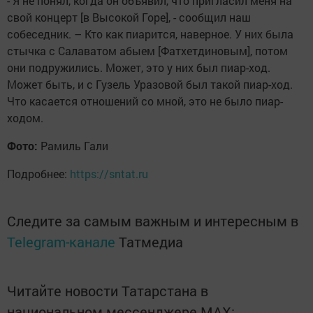
- Я не понял, когда он объявил, что пригласил меня на
свой концерт [в Высокой Горе], - сообщил наш
собеседник. – Кто как пиарится, наверное. У них была
стычка с Салаватом абыем [Фатхетдиновым], потом
они подружились. Может, это у них был пиар-ход.
Может быть, и с Гузель Уразовой был такой пиар-ход.
Что касается отношений со мной, это не было пиар-
ходом.
Фото:
Рамиль Гали
Подробнее:
https://sntat.ru
Следите за самым важным и интересным в
Telegram-канале
Татмедиа
Читайте новости Татарстана в
национальном мессенджере MАХ: