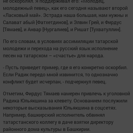
не оскорблял. Я поддерживал его: «Молодец,
молодежный певец», как его сегодня называют второй
«Ласковый май». Эстрада наша большая, нам нужны и
Салават абый [Фатхетдинов], и Элвин Грей, и Фирдус
[Тямаев], и Анвар [Нургалиев], и Ришат [Тухватуллин].
По его словам, в условиях ассимиляции татарской
молодежи и перехода на русский язык исполнение
песен на татарском – «счастье» для народа.
- Пусть приведет пример, где я его конкретно оскорбил.
Если Радик передо мной извинится, то однозначно
конфликт будет исчерпан, - подчеркнул певец.
Отметим, Фирдус Тямаев намерен привлечь к уголовной
Радика Юльякшина за клевету. Основанием послужили
некоторые высказывания Юльякшина в соцсетях.
Например, башкирский исполнитель обвинял
татарстанского коллегу в даче взятки директору
районного дома культуры в Башкирии.