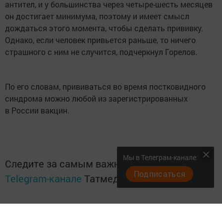
антител, и у большинства через четыре-шесть месяцев
он достигает минимума, поэтому и имеет смысл
дождаться этого момента, чтобы сделать прививку.
Однако, если человек привьется раньше, то ничего
страшного с ним не случится, подчеркнул Горелов.
По его словам, прививаться во время постковидного
синдрома можно любой из зарегистрированных
в России вакцин.
Мы в Телеграм-канале
Следите за самым важным и интересным в
Подписаться
Telegram-канале
Татмедиа
Читайте новости Татарстана в