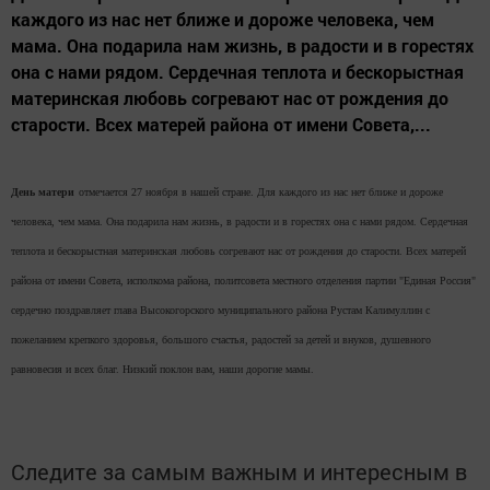
каждого из нас нет ближе и дороже человека, чем
мама. Она подарила нам жизнь, в радости и в горестях
она с нами рядом. Сердечная теплота и бескорыстная
материнская любовь согревают нас от рождения до
старости. Всех матерей района от имени Совета,...
День матери
отмечается 27 ноября в нашей стране. Для каждого из нас нет ближе и дороже
человека, чем мама. Она подарила нам жизнь, в радости и в горестях она с нами рядом. Сердечная
теплота и бескорыстная материнская любовь согревают нас от рождения до старости. Всех матерей
района от имени Совета, исполкома района, политсовета местного отделения партии "Единая Россия"
сердечно поздравляет глава Высокогорского муниципального района Рустам Калимуллин с
пожеланием крепкого здоровья, большого счастья, радостей за детей и внуков, душевного
равновесия и всех благ. Низкий поклон вам, наши дорогие мамы.
Следите за самым важным и интересным в