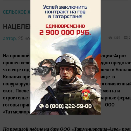
СЕЛЬСКОЕ ХОЗЯЙСТВО
НАЦЕЛЕНЫ НА РЕЗУЛЬТАТ
автор,
25 ноября 2011 - 06:03
1357
0
На прошлой неделе на базе ООО «Татмелиорация-Агро»
прошел сельскохозяйственный семинар. Трудно представ
что еще год назад животноводческий комплекс в Больш
Ковалях представлял собой печальное зрелище: в
полуразрушенных коровниках ютился немногочисленны
скот. После реконструкции, капитального ремонта и
строительства новых корпусов молочно-товарные ферм
готовы принять животных. Новому хозяину - ООО
«Татмелиорация-Агро» -...
На прошлой неделе на базе ООО «Татмелиорация-Агро» про