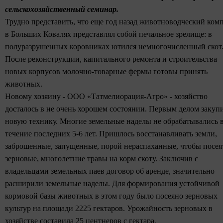
сельскохозяйственный семинар.
Трудно представить, что еще год назад животноводческий ком
в Больших Ковалях представлял собой печальное зрелище: в
полуразрушенных коровниках ютился немногочисленный скот
После реконструкции, капитального ремонта и строительства
новых корпусов молочно-товарные фермы готовы принять
животных.
Новому хозяину - ООО «Татмелиорация-Агро» - хозяйство
досталось в не очень хорошем состоянии. Первым делом закуп
новую технику. Многие земельные наделы не обрабатывались 
течение последних 5-6 лет. Пришлось восстанавливать земли,
заброшенные, запущенные, порой нераспаханные, чтобы посея
зерновые, многолетние травы на корм скоту. Заключив с
владельцами земельных паев договор об аренде, значительно
расширили земельные наделы. Для формирования устойчивой
кормовой базы животных в этом году было посеяно зерновых
культур на площади 2225 гектаров. Урожайность зерновых в
хозяйстве составила 25 центнеров с гектара.