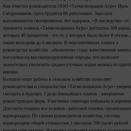
Как отметил руководитель ООО «Татмелиорация-Агро» Ирек
Габдрахманов, здесь трудятся 86 работников. Зарплата
выплачивается своевременно, без задержек. «В наследство» от
прежнего хозяина «Татмелиорации-Агро» досталось 169 коров,
которых 40 процентов - это те, у которых было более 8 отелов, 
также молодняк до 6 месяцев. В перспективных планах у
руководства хозяйства - обновление стада: качественная замена
поголовья на высокопродуктивные породы, что позволит
значительно увеличить среднесуточные надои молока от одной
коровы.
Большой опыт работы в сельском хозяйстве позволяет
руководителям и специалистам «Татмелиорации-Агро» уверен
смотреть в будущее. Среди ближайших планов - завершение
реконструкции ферм. Участники семинара побывали в коровни
Для скота созданы все условия - работают поилки, организован
кормораздача. По словам руководителя хозяйства, система
кормораздачи общей стоимостью 1 миллион 700 тысяч рублей
вполне себя окупает. Установка позволяет готовить полноцен