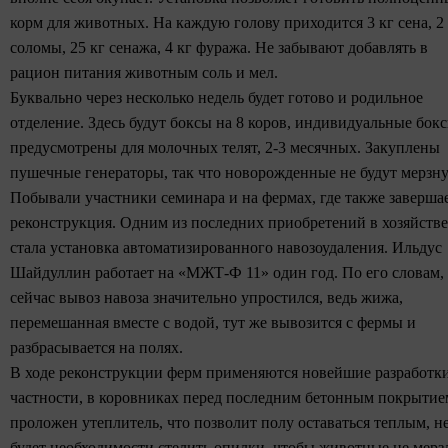
корм для животных. На каждую голову приходится 3 кг сена, 2
соломы, 25 кг сенажа, 4 кг фуража. Не забывают добавлять в
рацион питания животным соль и мел.
Буквально через несколько недель будет готово и родильное
отделение. Здесь будут боксы на 8 коров, индивидуальные бок
предусмотрены для молочных телят, 2-3 месячных. Закуплены
пушечные генераторы, так что новорожденные не будут мерзну
Побывали участники семинара и на фермах, где также заверша
реконструкция. Одним из последних приобретений в хозяйстве
стала установка автоматизированного навозоудаления. Ильдус
Шайдуллин работает на «МЖТ-Ф 11» один год. По его словам,
сейчас вывоз навоза значительно упростился, ведь жижа,
перемешанная вместе с водой, тут же вывозится с фермы и
разбрасывается на полях.
В ходе реконструкции ферм применяются новейшие разработки
частности, в коровниках перед последним бетонным покрытие
проложен утеплитель, что позволит полу оставаться теплым, н
будет необходимости стелить опилки, чтобы животные не мерз