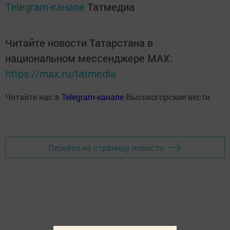
Telegram-канале
Татмедиа
Читайте новости Татарстана в
национальном мессенджере MАХ:
https://max.ru/tatmedia
Читайте нас в
Telegram-канале
Высокогорские вести
Перейти на страницу новости