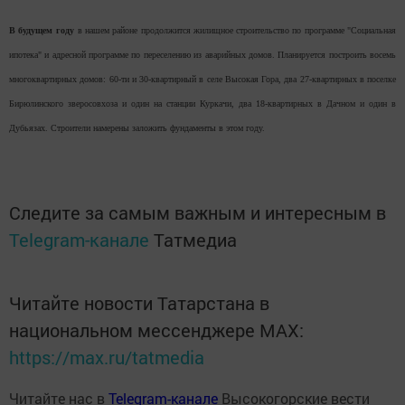
В будущем году
в нашем районе продолжится жилищное строительство по программе "Социальная
ипотека" и адресной программе по переселению из аварийных домов. Планируется построить восемь
многоквартирных домов: 60-ти и 30-квартирный в селе Высокая Гора, два 27-квартирных в поселке
Бирюлинского зверосовхоза и один на станции Куркачи, два 18-квартирных в Дачном и один в
Дубьязах. Строители намерены заложить фундаменты в этом году.
Следите за самым важным и интересным в
Telegram-канале
Татмедиа
Читайте новости Татарстана в
национальном мессенджере MАХ:
https://max.ru/tatmedia
Читайте нас в
Telegram-канале
Высокогорские вести