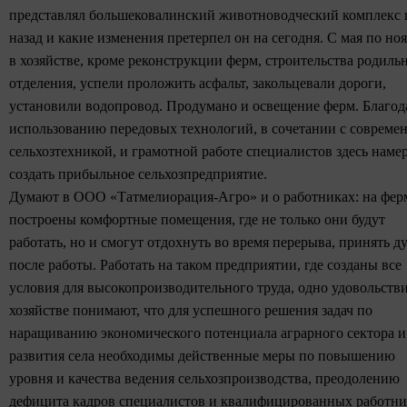
представлял большековалинский животноводческий комплекс 
назад и какие изменения претерпел он на сегодня. С мая по но
в хозяйстве, кроме реконструкции ферм, строительства родиль
отделения, успели проложить асфальт, закольцевали дороги,
установили водопровод. Продумано и освещение ферм. Благод
использованию передовых технологий, в сочетании с совреме
сельхозтехникой, и грамотной работе специалистов
здесь наме
создать прибыльное сельхозпредприятие.
Думают в ООО «Татмелиорация-Агро» и о работниках: на фер
построены комфортные помещения, где не только они будут
работать, но и смогут отдохнуть во время перерыва, принять д
после работы. Работать на таком предприятии, где созданы все
условия для высокопроизводительного труда, одно удовольстви
хозяйстве понимают, что для успешного решения задач по
наращиванию экономического потенциала аграрного сектора и
развития села необходимы действенные меры по повышению
уровня и качества ведения сельхозпроизводства, преодолению
дефицита кадров специалистов и квалифицированных работни