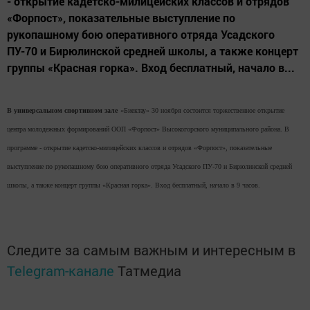
- открытие кадетско-милицейских классов и отрядов
«Форпост», показательные выступление по
рукопашному бою оперативного отряда Усадского
ПУ-70 и Бирюлинской средней школы, а также концерт
группы «Красная горка». Вход бесплатный, начало в...
В универсальном спортивном зале
«Биектау» 30 ноября состоится торжественное открытие
центра молодежных формирований ООП «Форпост» Высокогорского муниципального района. В
программе - открытие кадетско-милицейских классов и отрядов «Форпост», показательные
выступление по рукопашному бою оперативного отряда Усадского ПУ-70 и Бирюлинской средней
школы, а также концерт группы «Красная горка». Вход бесплатный, начало в 9 часов.
Следите за самым важным и интересным в
Telegram-канале
Татмедиа