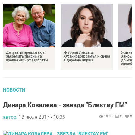
Депутаты предлагают
История Ландыш
Жизнен
закрепить пенсии на
Хусаиновой: семья и сцена
Хайбулл
уровне 40% от зарплаты
в деревне Чирша
до мун
службы
НОВОСТИ
Динара Ковалева - звезда "Биектау FM"
автор,
18 июля 2017 - 10:36
1003
0
0