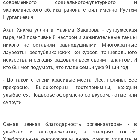
современного социального-культурного и
экономического облика района стоял именно Рустем
Нургалиевич.
Ахат Хикматуллин и Назима Закирова - супружеская
пара, чей позитивный настрой и зажигательные танцы
никого не оставили равнодушными. Многократные
лауреаты республиканских конкурсов танцевального
искусства и сегодня радовали всех своим талантом. И
кто бы мог подумать, что главе семьи уже 91-ый год.
- До такой степени красивые места. Лес, поляны. Все
прекрасно. Высокогорцы гостеприимны, каждый
улыбается. Подворье оформлено со вкусом, - отметили
супруги.
Самая ценная благодарность организаторам - в
улыбках и аплодисментах, в эмоциях гостей.
Хлебосольные высокогорцы вновь смогли удивить и