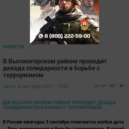
НОВОСТИ
В Высокогорском районе проходит
декада солидарности в борьбе с
терроризмом
admin,
8 сентября 2021 - 15:00
2958
0
0
В России ежегодно 3 сентября отмечается особая дата
– День солидарности в борьбе с терроризмом. В нашей