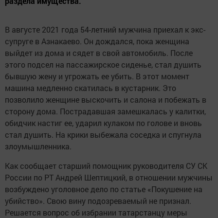
раздела имущества.
В августе 2021 года 54-летний мужчина приехал к экс-
супруге в Азнакаево. Он дождался, пока женщина
выйдет из дома и сядет в свой автомобиль. После
этого подсел на пассажирское сиденье, стал душить
бывшую жену и угрожать ее убить. В этот момент
машина медленно скатилась в кустарник. Это
позволило женщине выскочить и салона и побежать в
сторону дома. Пострадавшая замешкалась у калитки,
обидчик настиг ее, ударил кулаком по голове и вновь
стал душить. На крики выбежала соседка и спугнула
злоумышленника.
Как сообщает старший помощник руководителя СУ СК
России по РТ Андрей Шептицкий, в отношении мужчины
возбуждено уголовное дело по статье «Покушение на
убийство». Свою вину подозреваемый не признал.
Решается вопрос об избрании татарстанцу меры