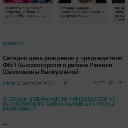
Депутаты предлагают
История Ландыш
Жизнен
закрепить пенсии на
Хусаиновой: семья и сцена
Хайбулл
уровне 40% от зарплаты
в деревне Чирша
до мун
службы
НОВОСТИ
Сегодня день рождения у председателя
ФБП Высокогорского района Рамили
Шамилевны Валиуллиной
admin,
8 сентября 2021 - 14:46
2973
0
0
...