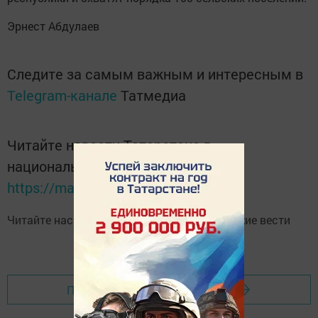
Эрнест Абдулаев
Следите за самым важным и интересным в
Telegram-канале
Татмедиа
Читайте новости Татарстана в
национальном мессенджере MАХ:
https://max.ru/tatmedia
Читайте нас в
Telegram-канале
Высокогорские вести
Перейти на страницу новости