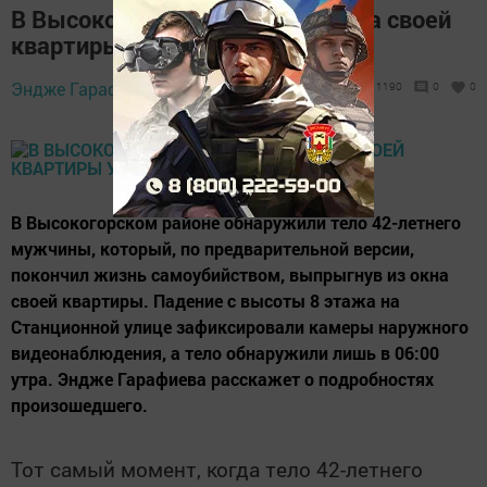
В Высокогорском районе из окна своей
квартиры упал мужчина
14 ноября 2022 -
Эндже Гарафиева,
1190
0
0
10:54
В Высокогорском районе обнаружили тело 42-летнего
мужчины, который, по предварительной версии,
покончил жизнь самоубийством, выпрыгнув из окна
своей квартиры. Падение с высоты 8 этажа на
Станционной улице зафиксировали камеры наружного
видеонаблюдения, а тело обнаружили лишь в 06:00
утра. Эндже Гарафиева расскажет о подробностях
произошедшего.
Тот самый момент, когда тело 42-летнего