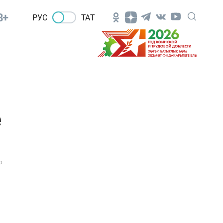
8+
РУС
ТАТ
е
0