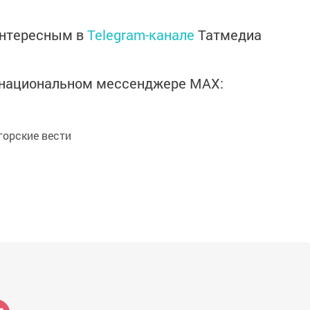
интересным в
Telegram-канале
Татмедиа
в национальном мессенджере MАХ:
орские вести