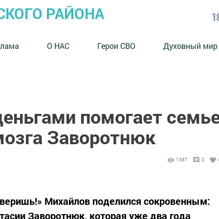
СКОГО РАЙОНА
1
клама
О НАС
Герои СВО
Духовный мир
деньгами помогает семь
мозга Заворотнюк
1387
0
оверишь!» Михайлов поделился сокровенным:
тасии Заворотнюк, которая уже два года