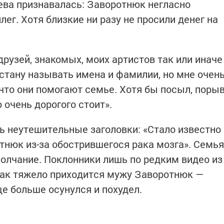
ева признавалась: Заворотнюк негласно
лег. Хотя близкие ни разу не просили денег на
 друзей, знакомых, моих артистов так или иначе
 стану называть имена и фамилии, но мне очен
, что они помогают семье. Хотя бы посыл, поры
 очень дорогого стоит».
сь неутешительные заголовки: «Стало известно
тнюк из-за обострившегося рака мозга». Семья
олчание. Поклонники лишь по редким видео из
как тяжело приходится мужу Заворотнюк —
е больше осунулся и похудел.