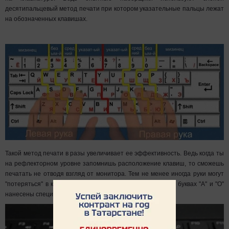
десятипальцевый метод печати при котором указательные пальцы лежат
на обозначенных клавишах.
Такой метод печати в разы увеличивает ее эффективность. Ведь когда ты
на рефлекторном уровне запомнишь расположение клавиш, то сможешь
печатать не отводя взгляд от монитора. Тем не менее иногда руки могут
"потеряться" в клавишах. А чтобы этого не случилось на буквах "А" и "О"
нанесены специальные метки-бугорки.