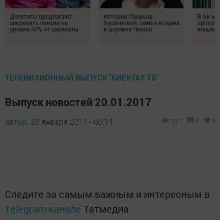
Депутаты предлагают
История Ландыш
В Ак ме
закрепить пенсии на
Хусаиновой: семья и сцена
пропове
уровне 40% от зарплаты
в деревне Чирша
вещем 
ТЕЛЕВИЗИОННЫЙ ВЫПУСК "БИЕКТАУ ТВ"
Выпуск новостей 20.01.2017
автор,
23 января 2017 - 06:14
1031
0
0
Следите за самым важным и интересным в
Telegram-канале
Татмедиа