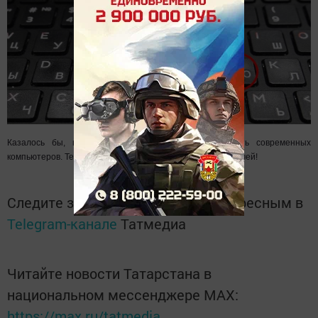
Казалось бы, клавиатура - это самая простая часть современных
компьютеров. Тем не менее здесь всё продумано до мелочей!
Следите за самым важным и интересным в
Telegram-канале
Татмедиа
Читайте новости Татарстана в
национальном мессенджере MАХ:
https://max.ru/tatmedia