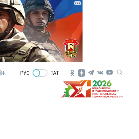
8+
РУС
ТАТ