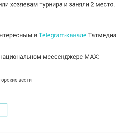
или хозяевам турнира и заняли 2 место.
интересным в
Telegram-канале
Татмедиа
в национальном мессенджере MАХ:
орские вести