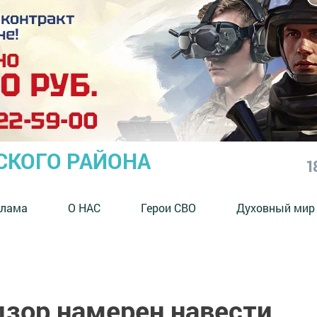
СКОГО РАЙОНА
1
клама
О НАС
Герои СВО
Духовный мир
зор намерен навести