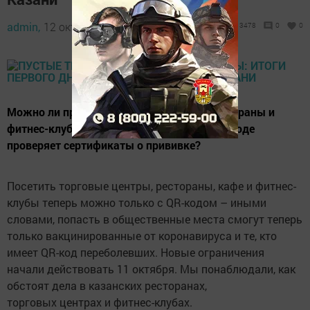
admin,
12 октября 2021 - 10:00
3478
0
0
Можно ли пройти в торговые центры, рестораны и
фитнес-клубы без QR-кода? Кто и как на входе
проверяет сертификаты о прививке?
Посетить торговые центры, рестораны, кафе и фитнес-
клубы теперь можно только с QR-кодом – иными
словами, попасть в общественные места смогут теперь
только вакцинированные от коронавируса и те, кто
имеет QR-код переболевших. Новые ограничения
начали действовать 11 октября. Мы понаблюдали, как
обстоят дела в казанских ресторанах,
торговых центрах и фитнес-клубах.