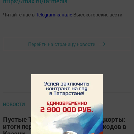
https://max.ru/tatmedia
Читайте нас в
Telegram-канале
Высокогорские вести
Перейти на страницу новости
НОВОСТИ
Пустые ТЦ, фитнес-клубы и фудкорты:
итоги первого дня введения QR-кодов в
Казани