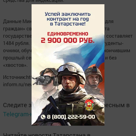
Данные Минобрнауки из системы «Бюджет для
граждан» свидетельствуют, что на 31 августа
государственная академическая стипендия составляет
1484 рубля. Эту стипендию получают все студенты-
очники, обучающиеся за счет бюджета и закончившим
прошлый семестр на «хорошо» и «отлично» и без
«хвостов».
Источник:http://www.tatar-
inform.ru/news/2017/12/21/589473/
Следите за самым важным и интересным в
Telegram-канале
Татмедиа
Читайте новости Татарстана в