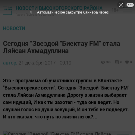
НОВОСТИ ВЫСОКОГОРСКОГО РАЙОНА
18+
3
Автоматическое закрытие баннера через
Газета "Высокогорские вести"
НОВОСТИ
Сегодня "Звездой "Биектау FM" стала
Ляйсан Ахмадуллина
автор,
21 декабря 2017 - 09:19
909
0
0
Это - программа об участниках группы в ВКонтакте
"Высокогорские вести". Сегодня "Звездой "Биектау FM"
стала Ляйсан Ахмадуллина Дорогу в жизни выбирает
сам идущий, И как ты захотел - туда она ведет. Но
слушай голос из души зовущий, И он тебя не подведет.
И кто сказал: что путь по жизни легок?...