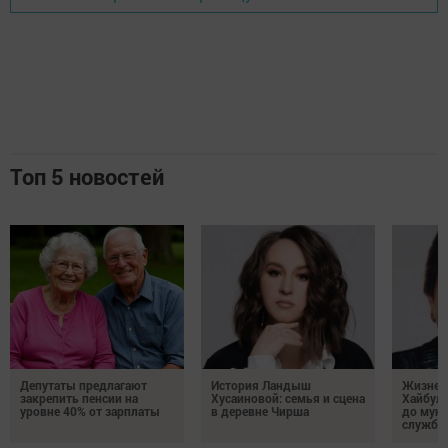
Топ 5 новостей
Депутаты предлагают
История Ландыш
Жизнен
закрепить пенсии на
Хусаиновой: семья и сцена
Хайбулл
уровне 40% от зарплаты
в деревне Чирша
до мун
службы