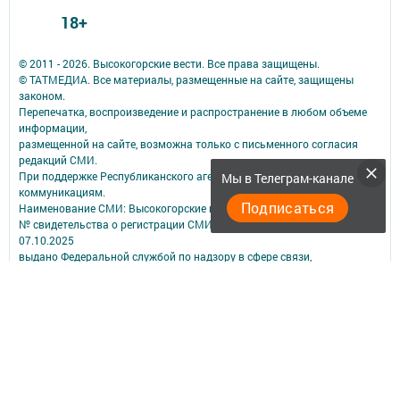
18+
© 2011 - 2026. Высокогорские вести. Все права защищены.
© ТАТМЕДИА. Все материалы, размещенные на сайте, защищены
законом.
Перепечатка, воспроизведение и распространение в любом объеме
информации,
размещенной на сайте, возможна только с письменного согласия
редакций СМИ.
При поддержке Республиканского агентства по печати и массовым
Мы в Телеграм-канале
коммуникациям.
Подписаться
Наименование СМИ: Высокогорские вести
№ свидетельства о регистрации СМИ, дата: ЭЛ № ФС 77 - 90215 от
07.10.2025
выдано Федеральной службой по надзору в сфере связи,
информационных технологий и массовых коммуникаций
ФИО главного редактора: Мустафина Эльвира Анваровна
Адрес редакции: 422700, Российская Федерация, Республика
Татарстан, Высокогорский район, пос. ж.д.ст. Высокая Гора, ул.
Школьная, д. 16
Телефон редакции: (84365) 2-36-48
Электронная почта редакции: vgora-vesti@mail.ru
Для сообщений о фактах коррупции: tatmedia@tatmedia.ru