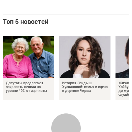
Топ 5 новостей
Депутаты предлагают
История Ландыш
Жизнен
закрепить пенсии на
Хусаиновой: семья и сцена
Хайбулл
уровне 40% от зарплаты
в деревне Чирша
до мун
службы