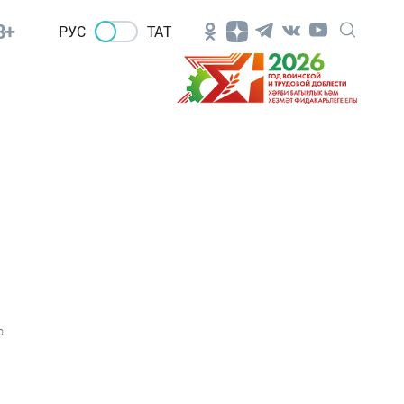
8+
РУС
ТАТ
0