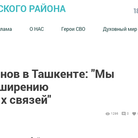
СКОГО РАЙОНА
1
клама
О НАС
Герои СВО
Духовный мир
нов в Ташкенте: "Мы
сширению
 связей"
1296
0