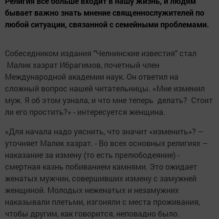
Религия все больше входит в нашу жизнь, и людям
бывает важно знать мнение священнослужителей по
любой ситуации, связанной с семейными проблемами.
Собеседником издания "Челнинские известия" стал
Малик хазрат Ибрагимов, почетный член
Международной академии наук. Он ответил на
сложный вопрос нашей читательницы. «Мне изменил
муж. Я об этом узнала, и что мне теперь делать? Стоит
ли его простить?» - интересуется женщина.
­«Для начала надо уяснить, что значит «изменить»? –
уточняет Малик хазрат. - Во всех основных религиях –
наказание за измену (то есть прелюбодеяние) -
смертная казнь побиванием камнями. Это ожидает
женатых мужчин, совершивших измену с замужней
женщиной. Молодых неженатых и незамужних
наказывали плетьми, изгоняли с места проживания,
чтобы другим, как говорится, неповадно было.