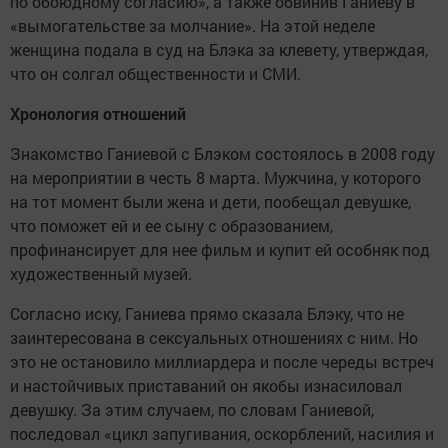
по обоюдному согласию», а также обвинив Ганиеву в
«вымогательстве за молчание». На этой неделе
женщина подала в суд на Блэка за клевету, утверждая,
что он солгал общественности и СМИ.
Хронология отношений
Знакомство Ганиевой с Блэком состоялось в 2008 году
на мероприятии в честь 8 марта. Мужчина, у которого
на тот момент были жена и дети, пообещал девушке,
что поможет ей и ее сыну с образованием,
профинансирует для нее фильм и купит ей особняк под
художественный музей.
Согласно иску, Ганиева прямо сказала Блэку, что не
заинтересована в сексуальных отношениях с ним. Но
это не остановило миллиардера и после череды встреч
и настойчивых приставаний он якобы изнасиловал
девушку. За этим случаем, по словам Ганиевой,
последовал «цикл запугивания, оскорблений, насилия и