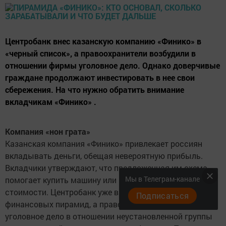
Центробанк внес казанскую компанию «Финико» в
«черный список», а правоохранители возбудили в
отношении фирмы уголовное дело. Однако доверчивые
граждане продолжают инвестировать в нее свои
сбережения. На что нужно обратить внимание
вкладчикам «Финико» .
Компания «нон грата»
Казанская компания «Финико» привлекает россиян
вкладывать деньги, обещая невероятную прибыль.
Вкладчики утверждают, что предложенная им схема
Мы в Телеграм-канале
помогает купить машину или квартиру за 35%
стоимости. Центробанк уже внес эту фирму в список
Подписаться
финансовых пирамид, а правоохранители возбудили
уголовное дело в отношении неустановленной группы