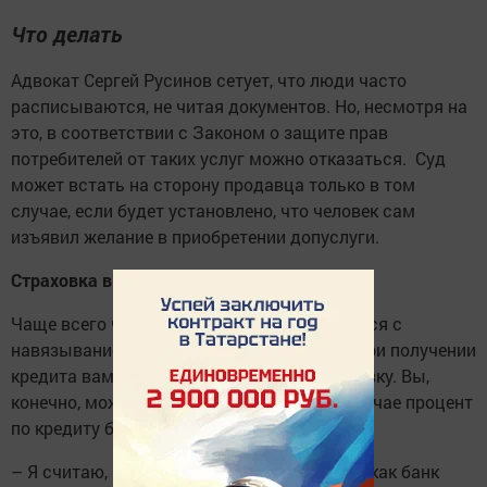
Что делать
Адвокат Сергей Русинов сетует, что люди часто
расписываются, не читая документов. Но, несмотря на
это, в соответствии с Законом о защите прав
потребителей от таких услуг можно отказаться. Суд
может встать на сторону продавца только в том
случае, если будет установлено, что человек сам
изъявил желание в приобретении допуслуги.
Страховка в банке
Чаще всего челнинцы, конечно, встречаются с
навязыванием услуг в банках. Например, при получении
кредита вам предлагают оформить страховку. Вы,
конечно, можете отказаться, но в таком случае процент
по кредиту будет выше.
– Я считаю, что это вполне нормально, так как банк