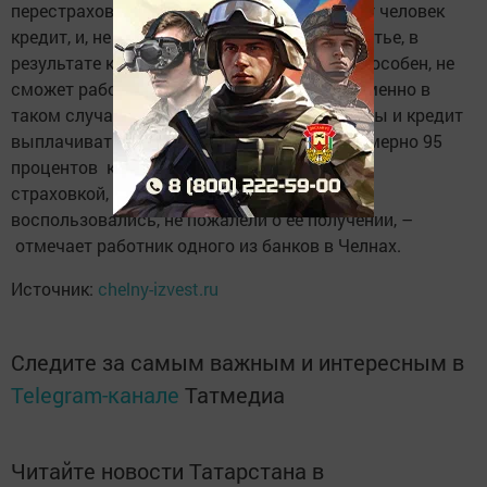
перестраховывается. Представьте, возьмет человек
кредит, и, не дай бог, случится с ним несчастье, в
результате которого человек будет недееспособен, не
сможет работать и выплачивать кредит. Именно в
таком случае страховка покроет его расходы и кредит
выплачивать не придется. Безусловно, примерно 95
процентов клиентов вообще не пользуются
страховкой, но, думаю, те 5 процентов, что
воспользовались, не пожалели о ее получении, –
отмечает работник одного из банков в Челнах.
Источник:
chelny-izvest.ru
Следите за самым важным и интересным в
Telegram-канале
Татмедиа
Читайте новости Татарстана в