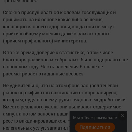
третьей волне».
Сложно прислушиваться к словам госслужащих и
принимать на их основе какие-либо решения,
касающиеся своего здоровья, когда они не могут
прийти к общему мнению даже в рамках одного
(причем профильного) министерства.
В то же время, доверие к статистике, в том числе
благодаря различным «вбросам», было подорвано еще
в прошлом году. Часть населения больше не
рассматривает эти данные всерьез.
Не удивительно, что на этом фоне расцвел теневой
рынок сертификатов вакцинации от коронавируса,
которым, судя по всему, рулят рядовые медработники.
Вместо реального укола, они выливают содержимое
ампул, а потом заносят ваши персональные данные в
Мы в Телеграм-канале
реестр вакцинировавшихся. Нашел чат по продаже
Подписаться
нелегальных услуг, заплатил 13 тысяч рублей и