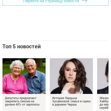
Перейти на страницу новости
Топ 5 новостей
Депутаты предлагают
История Ландыш
Жизнен
закрепить пенсии на
Хусаиновой: семья и сцена
Хайбулл
уровне 40% от зарплаты
в деревне Чирша
до мун
службы