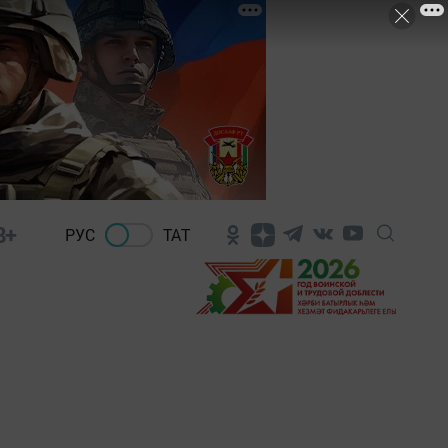
8+
РУС
ТАТ