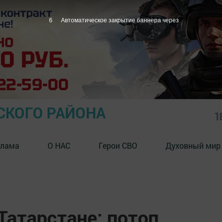
5
Автоматическое закрытие баннера через
СКОГО РАЙОНА
1
клама
О НАС
Герои СВО
Духовный мир
Татарстане: потоп,