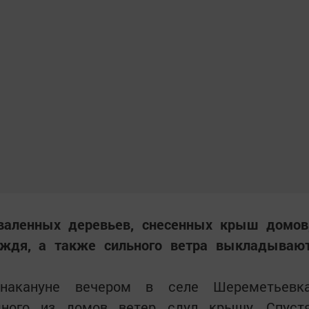
валенных деревьев, снесенных крыш домов
ождя, а также сильного ветра выкладываю
накануне вечером в селе Шереметьевк
дного из домов ветер сдул крышу. Спуст