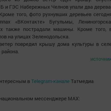
ЯБ и ГЭС Набережных Челнов упали два дерева
 Кроме того, фото рухнувших деревьев сегодн
ппах «ВКонтакте» Бугульмы, Лениногорска
ах также пострадали машины. Кроме того, 
пов на улицах Зеленодольска.
 ветер повредил крышу дома культуры в сел
 района.
источни
интересным в
Telegram-канале
Татмедиа
в национальном мессенджере MАХ: