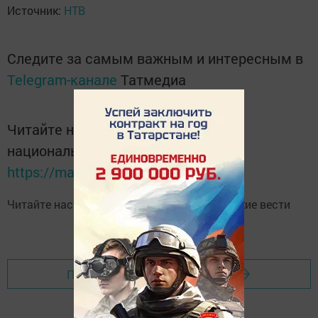
Источник:
НТВ
Следите за самым важным и интересным в
Telegram-канале
Татмедиа
Читайте новости Татарстана в
национальном мессенджере MАХ:
https://max.ru/tatmedia
Читайте нас в
Telegram-канале
Высокогорские вести
Перейти на страницу новости