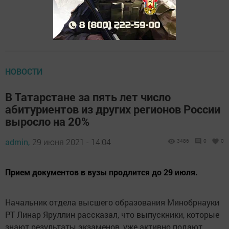
НОВОСТИ
В Татарстане за пять лет число
абитуриентов из других регионов России
выросло на 20%
admin,
29 июня 2021 - 14:04
3486
0
0
Прием документов в вузы продлится до 29 июля.
Начальник отдела высшего образования Минобрнауки
РТ Линар Яруллин рассказал, что выпускники, которые
знают результаты экзаменов, уже активно подают