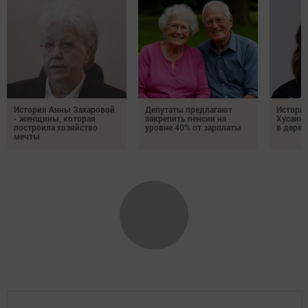
История Анны Захаровой
Депутаты предлагают
Истори
- женщины, которая
закрепить пенсии на
Хусаино
построила хозяйство
уровне 40% от зарплаты
в дерев
мечты