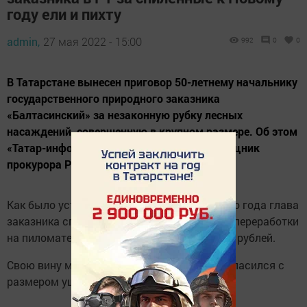
году ели и пихту
admin,
27 мая 2022 - 15:00
992
0
0
В Татарстане вынесен приговор 50-летнему начальнику
государственного природного заказника
«Балтасинский» за незаконную рубку лесных
насаждений, совершенную в крупном размере. Об этом
«Татар-информу» рассказал старший помощник
прокурора РТ Руслан Галиев.
Как было установлено, 31 декабря прошлого года глава
заказника спилил две ели и одну пихту для переработки
на пиломатериал. Ущерб составил 700 тыс. рублей.
Свою вину мужчина признал, однако не согласился с
размером ущерба.