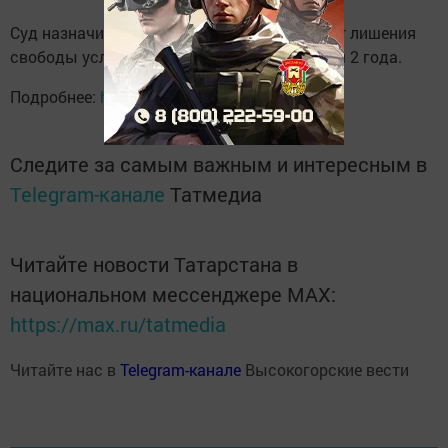
Суд назначил ему наказание в виде трех лет лишения
свободы условно с испытательным сроком 2 года.
Подробнее:
https://www.tatar-inform.ru
Следите за самым важным и интересным в
Telegram-канале
Татмедиа
Читайте новости Татарстана в
национальном мессенджере MАХ:
https://max.ru/tatmedia
Читайте нас в
Telegram-канале
Высокогорские вести