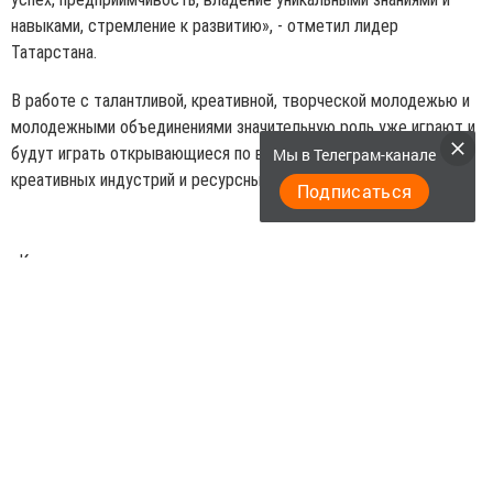
навыками, стремление к развитию», - отметил лидер
Татарстана.
В работе с талантливой, креативной, творческой молодежью и
молодежными объединениями значительную роль уже играют и
будут играть открывающиеся по всей республике центры
Мы в Телеграм-канале
креативных индустрий и ресурсные центры.
Подписаться
«Как правило, сюда приходят люди, генерирующие интересные,
уникальные решения, направленные на улучшение качества
жизни. Наработанный опыт создания площадок в крупных
городах республики следует распространить на наши
муниципалитеты. Ключевым звеном в этой работе должны быть
наши вузы и другие учебные учреждения», - обозначил задачу на
ближайшее будущее и более отдаленную перспективу Рустам
Минниханов.