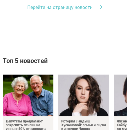
Перейти на страницу новости
Топ 5 новостей
Депутаты предлагают
История Ландыш
Жизнен
закрепить пенсии на
Хусаиновой: семья и сцена
Хайбулл
уровне 40% от зарплаты
в деревне Чирша
до мун