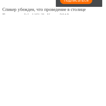
Подписаться
Спикер убежден, что проведение в столице
Татарстана WorldSkills Kazan 2019, послужит
дальнейшему развитию профессионального
образования в России.
Источник: Татар-информ, Надежда Гордеева.
Следите за самым важным и интересным в
Telegram-канале
Татмедиа
Читайте новости Татарстана в
национальном мессенджере MАХ:
https://max.ru/tatmedia